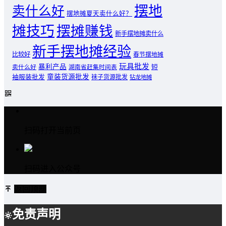
摆地
卖什么好
摆地摊夏天卖什么好？
摊技巧
摆摊赚钱
新手摆地摊卖什么
新手摆地摊经验
比较好
春节摆地摊
玩具批发
暴利产品
卖什么好
短
湖南省赶集时间表
童装货源批发
袖服装批发
袜子货源批发
钻龙地摊
扫码打开当前页
扫码进入公众号
返回顶部
免责声明