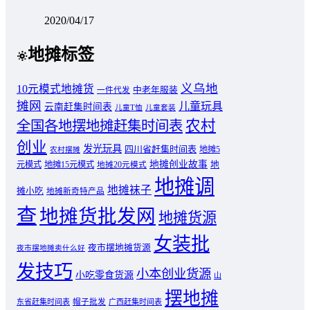
2020/04/17
地摊标签
义乌地
10元模式地摊货
中老年服装
一件代发
摊网
儿童玩具
云南赶集时间表
儿童T恤
儿童套装
农村
全国各地摆地摊赶集时间表
创业
发光玩具
四川省赶集时间表
地摊5
农村摆摊
地摊创业故事
元模式
地摊15元模式
地
地摊20元模式
地摊调
地摊袜子
摊小吃
地摊新奇特产品
查
地摊货批发网
地摊货源
女装批
夜市摆地摊货源
夜市摆地摊卖什么好
发技巧
小本创业货源
小吃零食货源
山
摆地摊
东省赶集时间表
帽子批发
广西赶集时间表