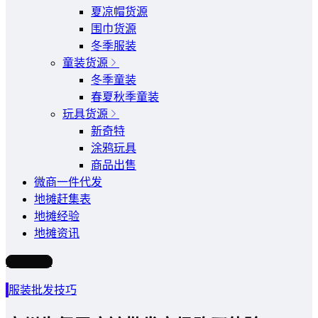
夏凉帽货源
围巾货源
冬季服装
童装货源
冬季童装
春夏秋季童装
玩具货源
新奇特
涂鸦玩具
商品出售
微商一件代发
地摊赶集表
地摊经验
地摊资讯
写文章
服装批发技巧