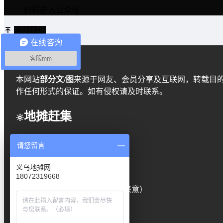
扫码进入公众号
返回顶部
在线咨询
免责声明
客服mm
本网站
部分文/图
来源于网友、会员分享及互联网，转载目
作任何形式的保证。如有侵权请及时联系。
地摊赶集
地摊赶集表
请您留言
广告合作
义乌地摊网
18072319668
合作电话：15088263789（注明来意）
地摊网站查询