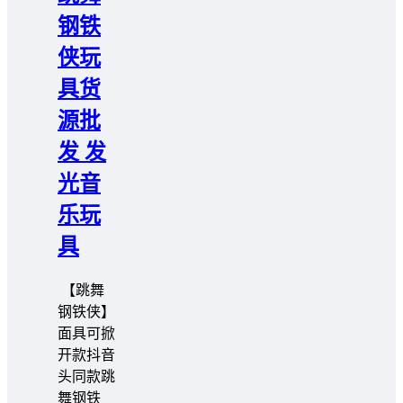
钢铁
侠玩
具货
源批
发 发
光音
乐玩
具
️️ 【跳舞
钢铁侠】
面具可掀
开款抖音
头同款跳
舞钢铁