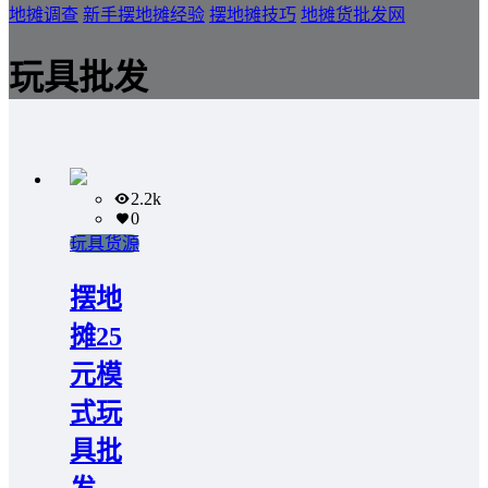
地摊调查
新手摆地摊经验
摆地摊技巧
地摊货批发网
玩具批发
2.2k
0
玩具货源
摆地
摊25
元模
式玩
具批