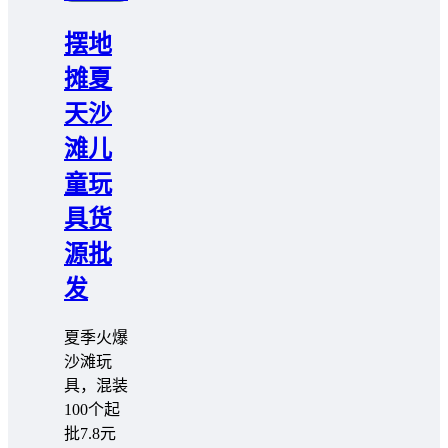
摆地
摊夏
天沙
滩儿
童玩
具货
源批
发
夏季火爆
沙滩玩
具，混装
100个起
批7.8元