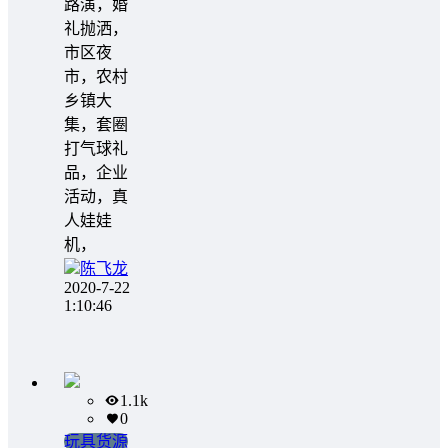
路演，婚
礼抛洒，
市区夜
市，农村
乡镇大
集，套圈
打气球礼
品，企业
活动，真
人娃娃
机，
陈飞龙
2020-7-22
1:10:46
1.1k
0
玩具货源