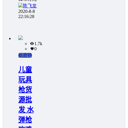
陈飞龙
2020-8-8
22:16:28
1.7k
0
新奇特
儿童
玩具
枪货
源批
发 水
弹枪