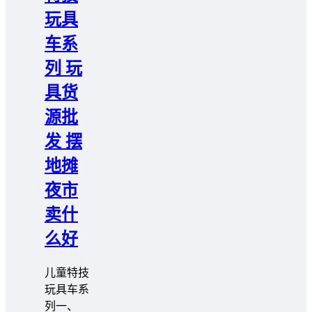
玩具
车系
列 玩
具货
源批
发 摆
地摊
夜市
卖什
么好
儿童特技
玩具车系
列一、 ️️