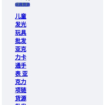
玩具货源
儿童
发光
玩具
批发
亚克
力卡
通手
表 亚
克力
项链
货源