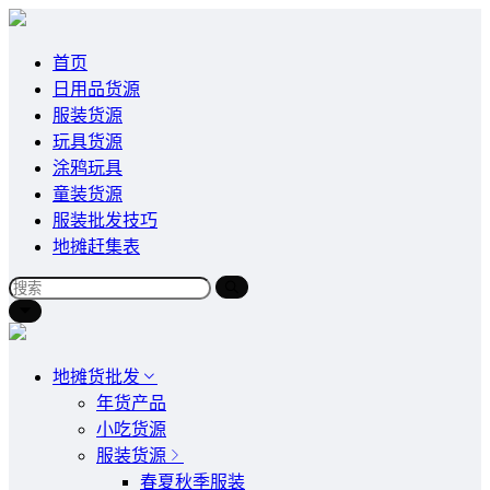
首页
日用品货源
服装货源
玩具货源
涂鸦玩具
童装货源
服装批发技巧
地摊赶集表
地摊货批发
年货产品
小吃货源
服装货源
春夏秋季服装