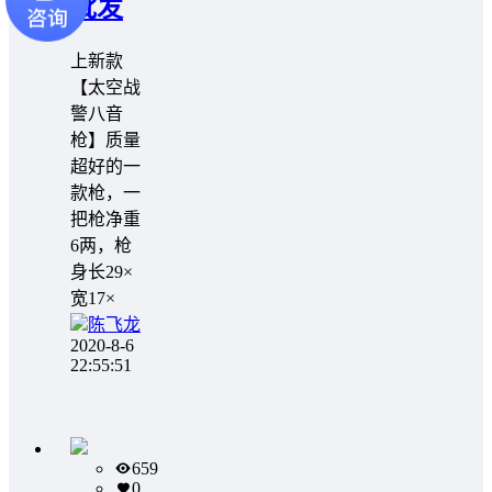
批发
️️上新款
【太空战
警八音
枪】质量
超好的一
款枪，一
把枪净重
6两，枪
身长29×
宽17×
陈飞龙
2020-8-6
22:55:51
659
0