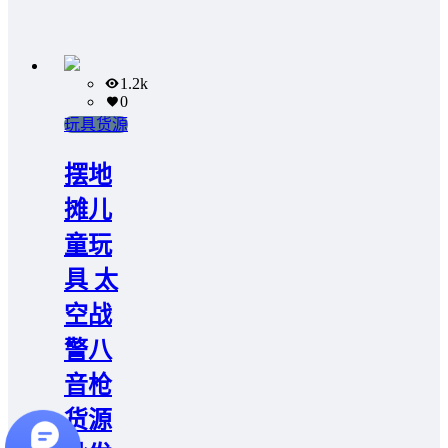
1.2k
0
玩具货源
摆地
摊儿
童玩
具 太
空战
警八
音枪
货源