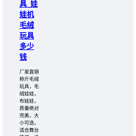
具_娃
娃机
毛绒
玩具
多少
钱
厂家直销
称斤毛绒
玩具，毛
绒娃娃，
布娃娃，
质量绝对
完美，大
小可选，
适合舞台