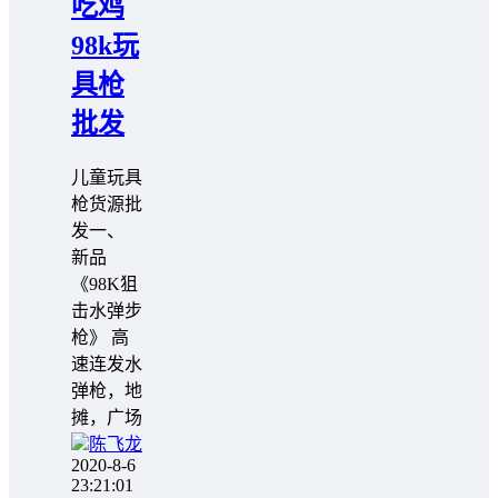
吃鸡
98k玩
具枪
批发
️️儿童玩具
枪货源批
发一、
新品
《98K狙
击水弹步
枪》 高
速连发水
弹枪，地
摊，广场
陈飞龙
2020-8-6
23:21:01