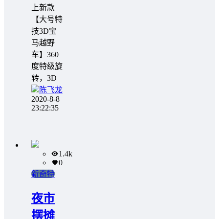
上新款
【大号特
技3D宝
马越野
车】360
度特级旋
转，3D
陈飞龙
2020-8-8
23:22:35
1.4k
0
新奇特
夜市
摆摊