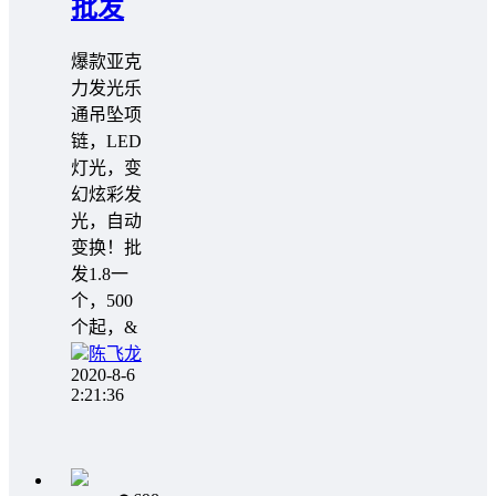
批发
爆款亚克
力发光乐
通吊坠项
链，LED
灯光，变
幻炫彩发
光，自动
变换！批
发1.8一
个，500
个起，️&
陈飞龙
2020-8-6
2:21:36