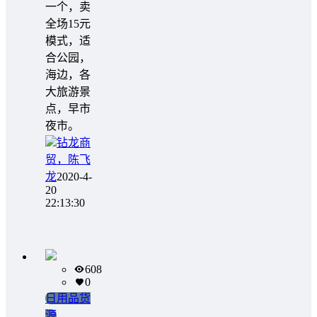
一个，卖
全场15元
模式，适
合公园，
海边，各
大旅游景
点，早市
夜市。
钻龙商
贸，陈飞
龙
2020-4-
20
22:13:30
608
0
日用品货
源