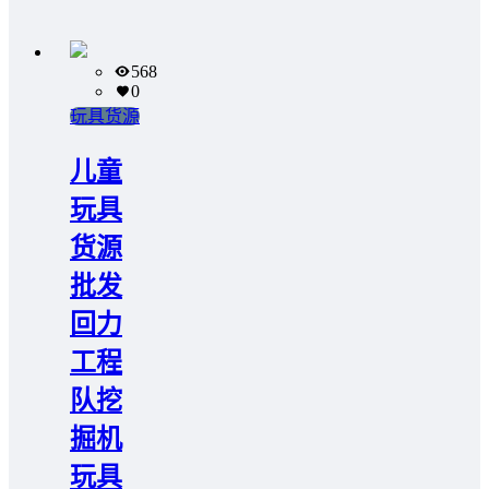
568
0
玩具货源
儿童
玩具
货源
批发
回力
工程
队挖
掘机
玩具