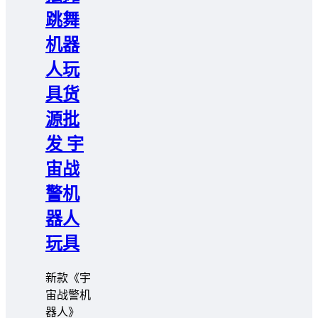
跳舞
机器
人玩
具货
源批
发 宇
宙战
警机
器人
玩具
️️新款《宇
宙战警机
器人》