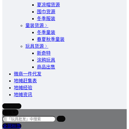
夏凉帽货源
围巾货源
冬季服装
童装货源
冬季童装
春夏秋季童装
玩具货源
新奇特
涂鸦玩具
商品出售
微商一件代发
地摊赶集表
地摊经验
地摊资讯
写文章
智能
全部标签