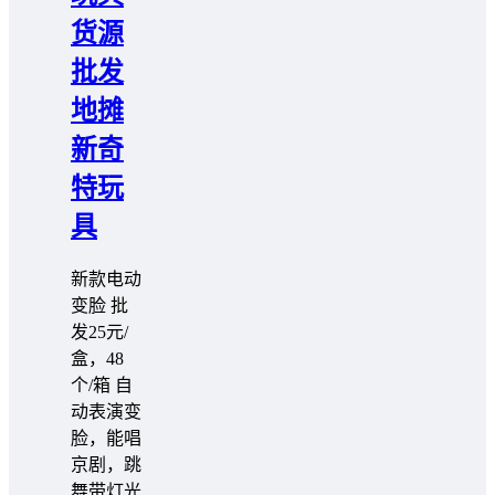
货源
批发
地摊
新奇
特玩
具
️️新款电动
变脸 批
发25元/
盒，48
个/箱 自
动表演变
脸，能唱
京剧，跳
舞带灯光