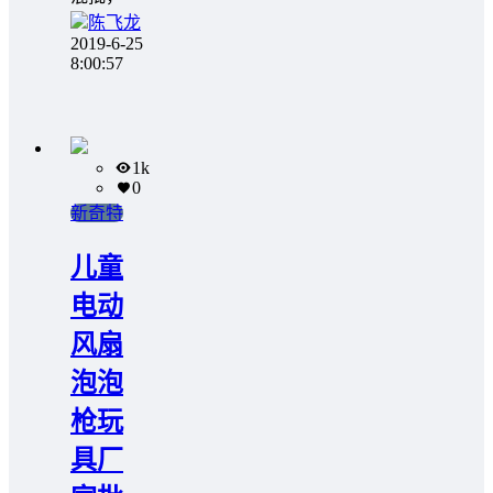
陈飞龙
2019-6-25
8:00:57
1k
0
新奇特
儿童
电动
风扇
泡泡
枪玩
具厂