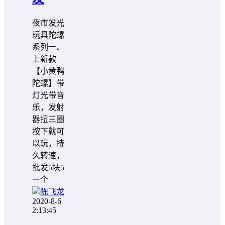
夜市发光
玩具陀螺
系列一、
上新款
【小黄鸭
陀螺】带
灯光带音
乐，发射
器扭三圈
按下就可
以玩，持
久转速，
批发5块5
一个
陈飞龙
2020-8-6
2:13:45