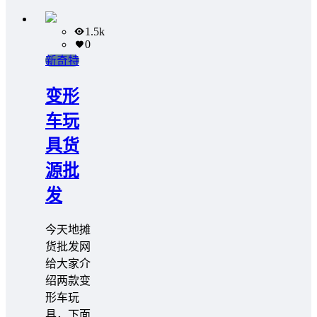
1.5k
0
新奇特
变形
车玩
具货
源批
发
今天地摊
货批发网
给大家介
绍两款变
形车玩
具，下面