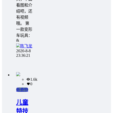
看图和介
绍吧，还
有视频
哦。 第
一款变形
车玩具：️
&
陈飞龙
2020-8-8
23:36:21
1.6k
0
新奇特
儿童
特技