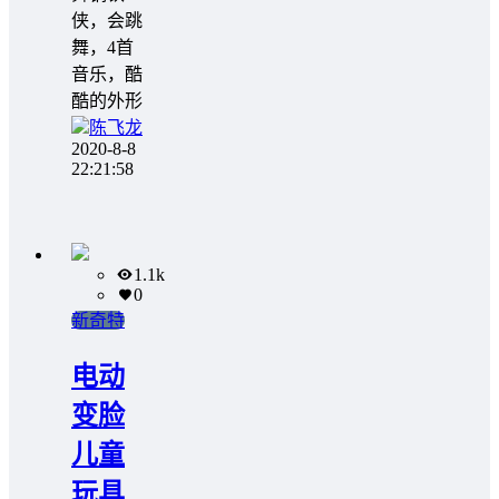
侠，会跳
舞，4首
音乐，酷
酷的外形
陈飞龙
2020-8-8
22:21:58
1.1k
0
新奇特
电动
变脸
儿童
玩具