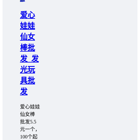
爱心
娃娃
仙女
棒批
发_发
光玩
具批
发
爱心娃娃
仙女棒
批发️5.5
元一个，
100个起