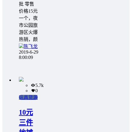
批 零售
价格15元
一个，夜
市公园旅
游区火爆
热销，颜
陈飞龙
2019-6-29
8:00:09
5.7k
0
玩具货源
10元
三件