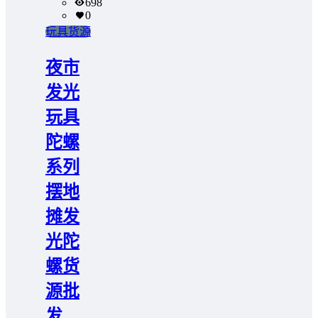
698
0
玩具货源
夜市
发光
玩具
陀螺
系列
摆地
摊发
光陀
螺货
源批
发