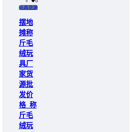
0
玩具货源
摆地
摊称
斤毛
绒玩
具厂
家货
源批
发价
格_称
斤毛
绒玩