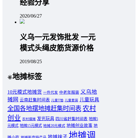
经验分享
2020/06/27
义乌一元发饰批发 一元
模式头绳皮筋货源价格
2019/08/25
地摊标签
义乌地
10元模式地摊货
中老年服装
一件代发
摊网
儿童玩具
云南赶集时间表
儿童T恤
儿童套装
农村
全国各地摆地摊赶集时间表
创业
发光玩具
四川省赶集时间表
地摊5
农村摆摊
地摊创业故事
元模式
地摊15元模式
地
地摊20元模式
地摊调
地摊袜子
摊小吃
地摊新奇特产品