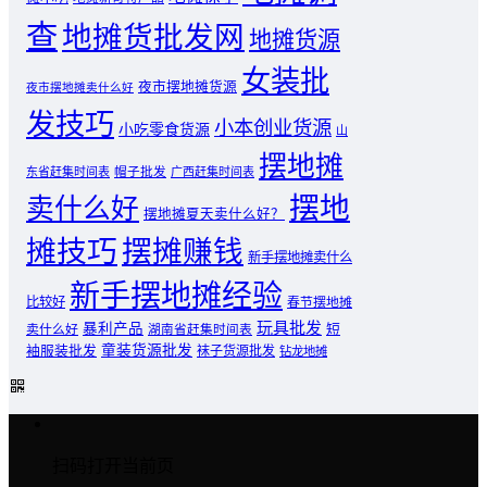
查
地摊货批发网
地摊货源
女装批
夜市摆地摊货源
夜市摆地摊卖什么好
发技巧
小本创业货源
小吃零食货源
山
摆地摊
东省赶集时间表
帽子批发
广西赶集时间表
摆地
卖什么好
摆地摊夏天卖什么好？
摊技巧
摆摊赚钱
新手摆地摊卖什么
新手摆地摊经验
比较好
春节摆地摊
玩具批发
暴利产品
卖什么好
短
湖南省赶集时间表
童装货源批发
袖服装批发
袜子货源批发
钻龙地摊
扫码打开当前页