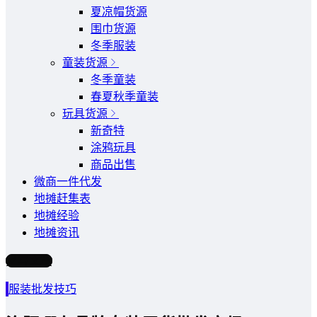
夏凉帽货源
围巾货源
冬季服装
童装货源
冬季童装
春夏秋季童装
玩具货源
新奇特
涂鸦玩具
商品出售
微商一件代发
地摊赶集表
地摊经验
地摊资讯
写文章
服装批发技巧