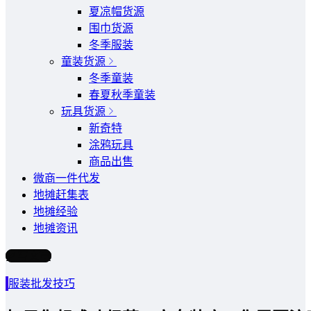
夏凉帽货源
围巾货源
冬季服装
童装货源
冬季童装
春夏秋季童装
玩具货源
新奇特
涂鸦玩具
商品出售
微商一件代发
地摊赶集表
地摊经验
地摊资讯
写文章
服装批发技巧