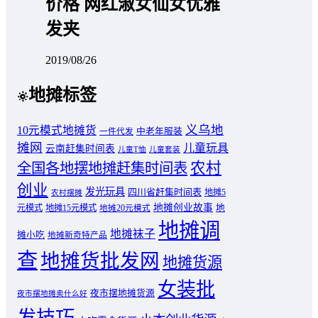
价格 网红淑女仙女优雅
发夹
2019/08/26
地摊标签
义乌地
10元模式地摊货
中老年服装
一件代发
摊网
儿童玩具
云南赶集时间表
儿童T恤
儿童套装
农村
全国各地摆地摊赶集时间表
创业
发光玩具
四川省赶集时间表
地摊5
农村摆摊
地摊创业故事
元模式
地摊15元模式
地
地摊20元模式
地摊调
地摊袜子
摊小吃
地摊新奇特产品
查
地摊货批发网
地摊货源
女装批
夜市摆地摊货源
夜市摆地摊卖什么好
发技巧