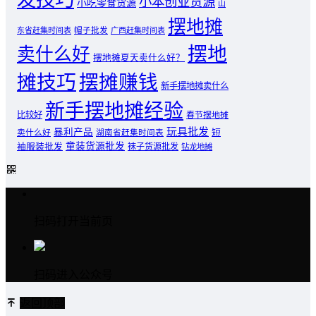
小本创业货源
小吃零食货源
山
摆地摊
东省赶集时间表
帽子批发
广西赶集时间表
摆地
卖什么好
摆地摊夏天卖什么好？
摊技巧
摆摊赚钱
新手摆地摊卖什么
新手摆地摊经验
比较好
春节摆地摊
玩具批发
暴利产品
卖什么好
短
湖南省赶集时间表
童装货源批发
袖服装批发
袜子货源批发
钻龙地摊
扫码打开当前页
扫码进入公众号
返回顶部