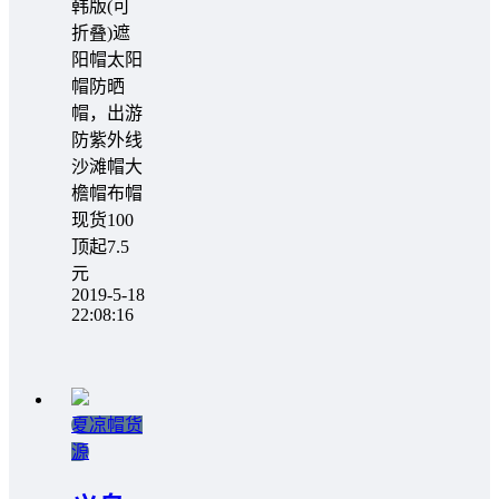
韩版(可
折叠)遮
阳帽太阳
帽防晒
帽，出游
防紫外线
沙滩帽大
檐帽布帽
现货100
顶起7.5
元
2019-5-18
22:08:16
夏凉帽货
源