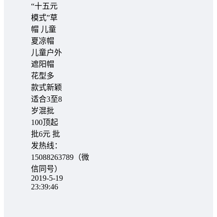
“十五元
模式”草
帽 儿童
夏凉帽
儿童户外
遮阳帽
花型多
款式新颖
适合3至8
岁混批
100顶起
批6元 批
发热线：
15088263789（微
信同号）
2019-5-19
23:39:46