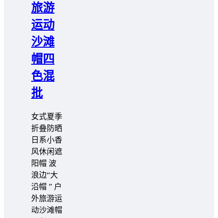
旅游
运动
沙滩
帽四
色混
批
女式夏季
折叠防晒
日系小香
风休闲遮
阳帽 波
浪边“大
沿帽 ” 户
外旅游运
动沙滩帽