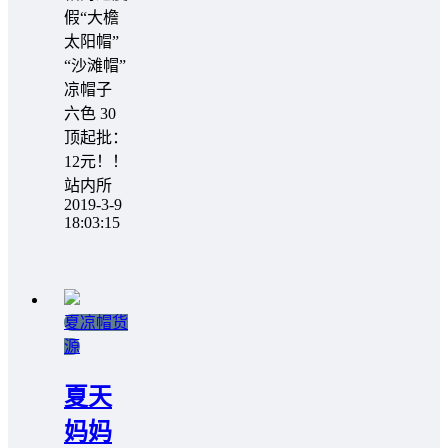
假“大檐
太阳帽”
“沙滩帽”
凉帽子
六色 30
顶起批：
12元！！
站内所
2019-3-9
18:03:15
夏凉帽货
源
夏天
妈妈