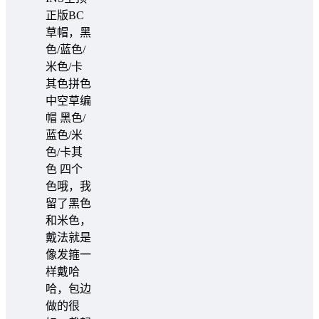
正版BC
草帽，黑
色/蓝色/
米色/卡
其色拼色
中空草编
帽 黑色/
蓝色/米
色/卡其
色 四个
色哦，我
留了黑色
和米色，
戴法就是
像发箍一
样戴哈
哈，包边
做的很