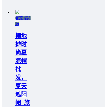
夏凉帽货
源
摆地
摊时
尚夏
凉帽
批
发，
夏天
遮阳
帽_旅