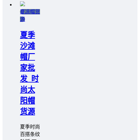
夏凉帽货
源
夏季
沙滩
帽厂
家批
发_时
尚太
阳帽
货源
夏季时尚
百搭条纹