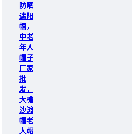
防晒
遮阳
帽，
中老
年人
帽子
厂家
批
发，
大檐
沙滩
帽老
人帽