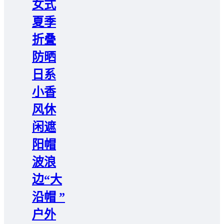
女式
夏季
折叠
防晒
日系
小香
风休
闲遮
阳帽
波浪
边“大
沿帽 ”
户外