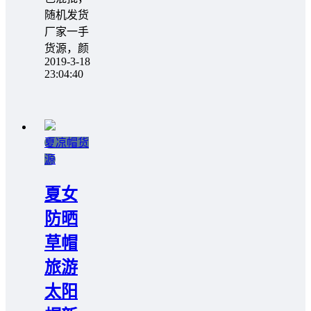
随机发货
厂家一手
货源，颜
2019-3-18
23:04:40
夏凉帽货
源
夏女
防晒
草帽
旅游
太阳