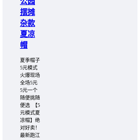
公园
摆摊
杂款
夏凉
帽
夏季帽子
5元模式
火爆现场
全场5元
5元一个
随便挑随
便选 【5
元模式夏
凉帽】绝
对好卖！
最新跑江