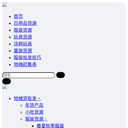
首页
日用品货源
服装货源
玩具货源
涂鸦玩具
童装货源
服装批发技巧
地摊赶集表
地摊货批发
年货产品
小吃货源
服装货源
春夏秋季服装