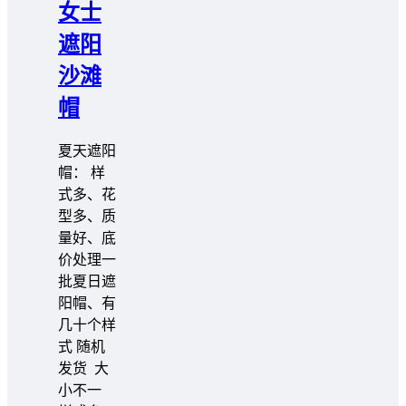
女士
遮阳
沙滩
帽
夏天遮阳
帽： 样
式多、花
型多、质
量好、底
价处理一
批夏日遮
阳帽、有
几十个样
式 随机
发货 大
小不一