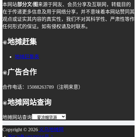
本网站
部分文/图
来源于网友、会员分享及互联网，转载目的
在于传递更多信息及用于网络分享，并不意味着本网站赞同其
观点或证实其内容的真实性，我们不对其科学性、严肃性等作
任何形式的保证。如有侵权请及时联系。
地摊赶集
地摊赶集表
广告合作
合作电话：15088263789（注明来意）
地摊网站查询
地摊网站查询
Copyright © 2026
义乌地摊网
・
浙ICP备18039566号-1