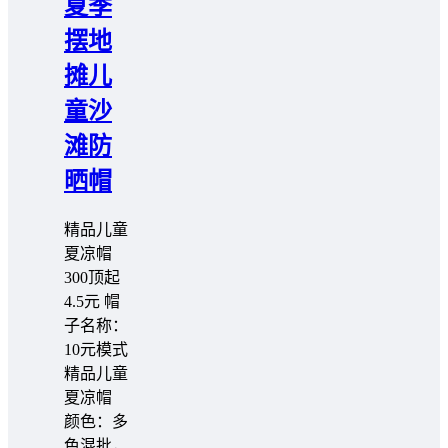
夏季
摆地
摊儿
童沙
滩防
晒帽
精品儿童
夏凉帽
300顶起
4.5元 帽
子名称：
10元模式
精品儿童
夏凉帽
颜色：多
色混批，