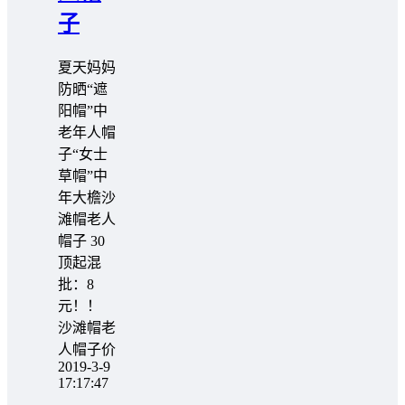
子
夏天妈妈
防晒“遮
阳帽”中
老年人帽
子“女士
草帽”中
年大檐沙
滩帽老人
帽子 30
顶起混
批：8
元！！
沙滩帽老
人帽子价
2019-3-9
17:17:47