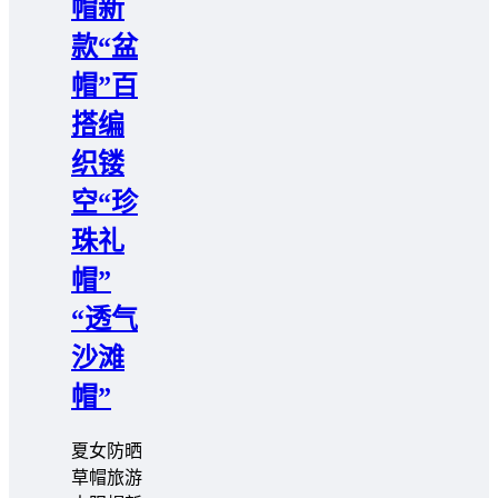
帽新
款“盆
帽”百
搭编
织镂
空“珍
珠礼
帽”
“透气
沙滩
帽”
夏女防晒
草帽旅游