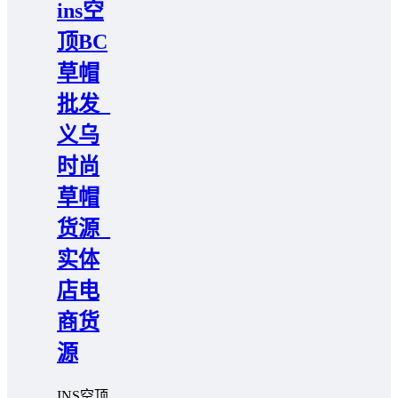
ins空
顶BC
草帽
批发_
义乌
时尚
草帽
货源_
实体
店电
商货
源
INS空顶