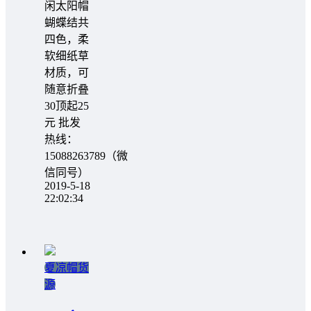
闲太阳帽
蝴蝶结共
四色，柔
软细纸草
材质，可
随意折叠
30顶起25
元 批发
热线：
15088263789（微
信同号）
2019-5-18
22:02:34
夏凉帽货
源