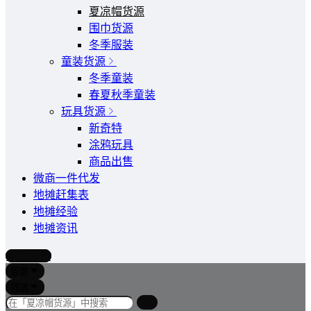
夏凉帽货源
围巾货源
冬季服装
童装货源
冬季童装
春夏秋季童装
玩具货源
新奇特
涂鸦玩具
商品出售
微商一件代发
地摊赶集表
地摊经验
地摊资讯
写文章
智能
筛选