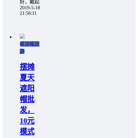
好，戴起
2019-5-18
21:56:11
夏凉帽货
源
摆摊
夏天
遮阳
帽批
发，
10元
模式