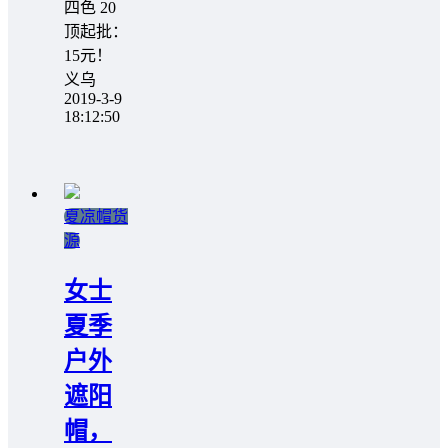
四色 20
顶起批：
15元！
义乌
2019-3-9
18:12:50
夏凉帽货
源
女士
夏季
户外
遮阳
帽，