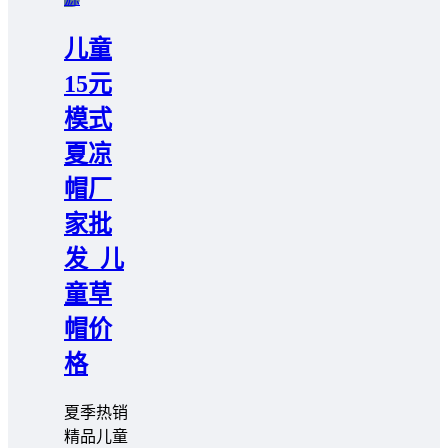
儿童
15元
模式
夏凉
帽厂
家批
发_儿
童草
帽价
格
夏季热销
精品儿童