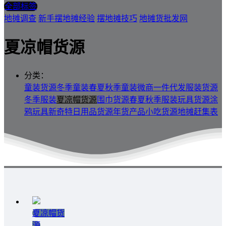
全部标签
地摊调查
新手摆地摊经验
摆地摊技巧
地摊货批发网
夏凉帽货源
分类：
童装货源
冬季童装
春夏秋季童装
微商一件代发
服装货源
冬季服装
夏凉帽货源
围巾货源
春夏秋季服装
玩具货源
涂
鸦玩具
新奇特
日用品货源
年货产品
小吃货源
地摊赶集表
夏凉帽货
源