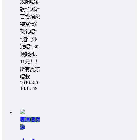
太阳帽新
款“盆帽”
百搭编织
镂空“珍
珠礼帽”
“透气沙
滩帽” 30
顶起批：
11元！！
所有夏凉
帽款
2019-3-9
18:15:49
夏凉帽货
源