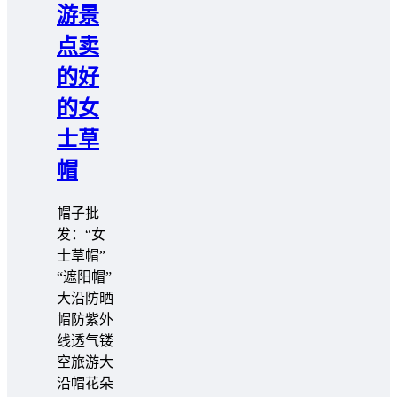
游景
点卖
的好
的女
士草
帽
帽子批
发：“女
士草帽”
“遮阳帽”
大沿防晒
帽防紫外
线透气镂
空旅游大
沿帽花朵