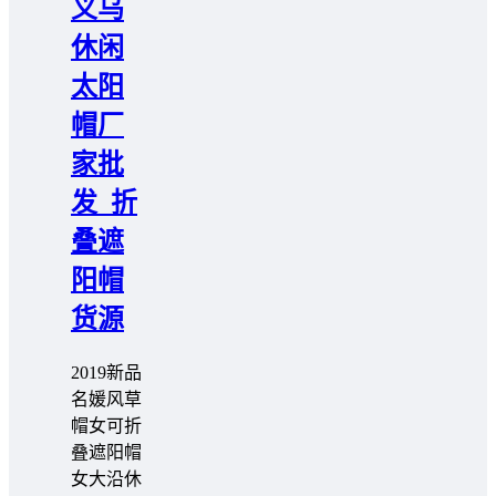
义乌
休闲
太阳
帽厂
家批
发_折
叠遮
阳帽
货源
2019新品
名媛风草
帽女可折
叠遮阳帽
女大沿休