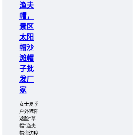
渔夫
帽，
景区
太阳
帽沙
滩帽
子批
发厂
家
女士夏季
户外遮阳
遮脸“草
帽”渔夫
帽海边度