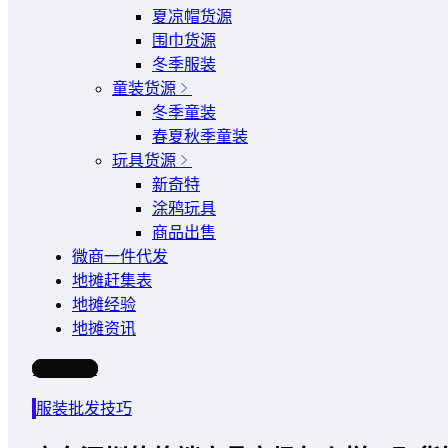
夏凉帽货源
围巾货源
冬季服装
童装货源
冬季童装
春夏秋季童装
玩具货源
新奇特
涂鸦玩具
商品出售
微商一件代发
地摊赶集表
地摊经验
地摊资讯
写文章
服装批发技巧