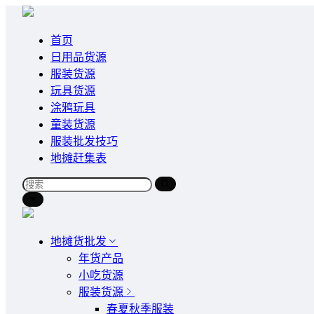
首页
日用品货源
服装货源
玩具货源
涂鸦玩具
童装货源
服装批发技巧
地摊赶集表
地摊货批发
年货产品
小吃货源
服装货源
春夏秋季服装