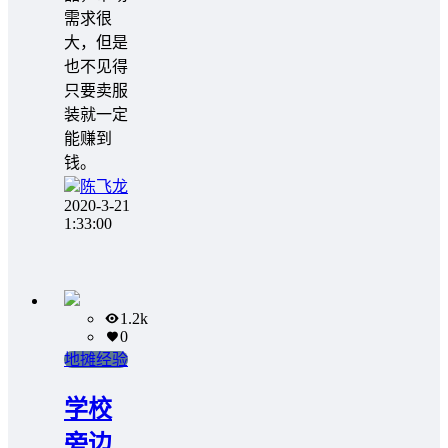
需求很
大，但是
也不见得
只要卖服
装就一定
能赚到
钱。
陈飞龙
2020-3-21
1:33:00
1.2k
0
地摊经验
学校
旁边