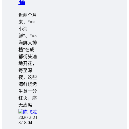
猛
近两个月
来，“××
小海
鲜”、“××
海鲜大排
档”在成
都街头遍
地开花，
每至深
夜，这些
海鲜烧烤
生意十分
红火，座
无虚席
陈飞龙
2020-3-21
3:18:04