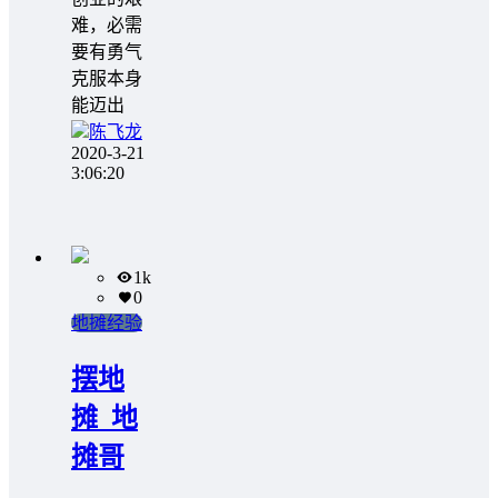
难，必需
要有勇气
克服本身
能迈出
陈飞龙
2020-3-21
3:06:20
1k
0
地摊经验
摆地
摊_地
摊哥