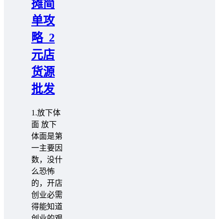
摊简
单攻
略_2
元店
货源
批发
1.放下体
面 放下
体面是第
一主要因
数，没什
么恐怖
的，开店
创业必需
得能知道
创业的艰