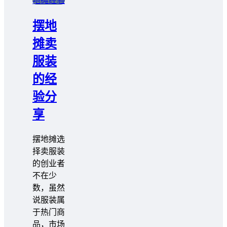
地摊经验
摆地
摊卖
服装
的经
验分
享
摆地摊选
择卖服装
的创业者
不在少
数，虽然
说服装属
于热门商
品，市场