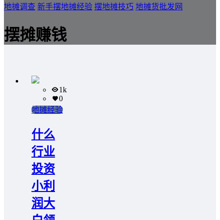
地摊调查
新手摆地摊经验
摆地摊技巧
地摊货批发网
摆摊赚钱
1k
0
地摊经验
什么
行业
投资
小利
润大