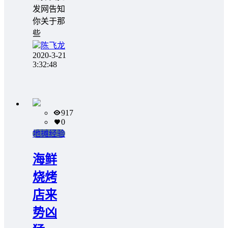
发网告知
你关于那
些
陈飞龙
2020-3-21
3:32:48
917
0
地摊经验
海鲜
烧烤
店来
势凶