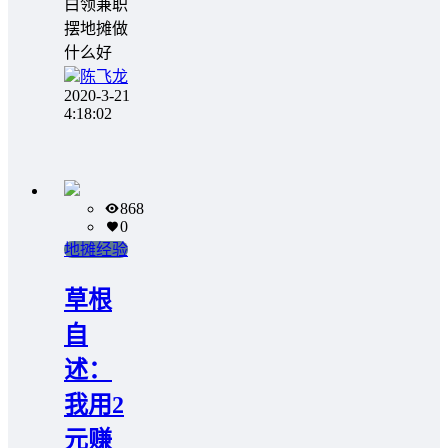
白领兼职
摆地摊做
什么好
陈飞龙
2020-3-21
4:18:02
868
0
地摊经验
草根
自
述：
我用2
元赚