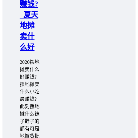
赚钱?
_夏天
地摊
卖什
么好
2020摆地
摊卖什么
好赚钱?
摆地摊卖
什么小吃
最赚钱?
此刻摆地
摊什么袜
子鞋子的
都有可是
地摊货批