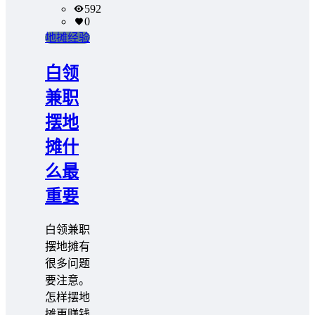
592
0
地摊经验
白领
兼职
摆地
摊什
么最
重要
白领兼职
摆地摊有
很多问题
要注意。
怎样摆地
摊更赚钱