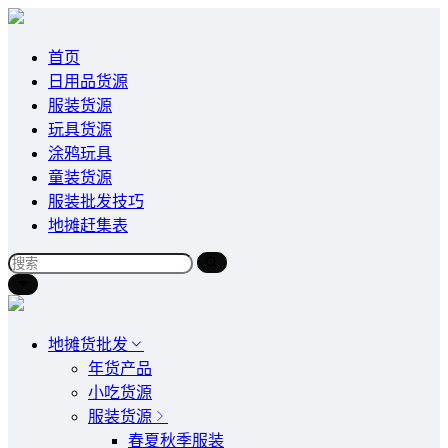
首页
日用品货源
服装货源
玩具货源
涂鸦玩具
童装货源
服装批发技巧
地摊赶集表
地摊货批发
年货产品
小吃货源
服装货源
春夏秋季服装