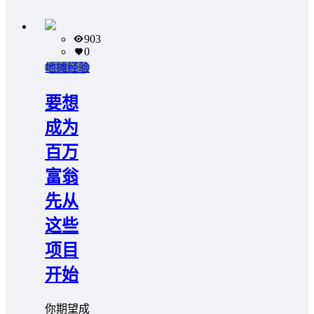
903
0
地摊经验
要想
成为
百万
富翁
先从
这些
项目
开始
你期望成