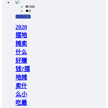
580
0
地摊经验
2020
摆地
摊卖
什么
好赚
钱?摆
地摊
卖什
么小
吃最