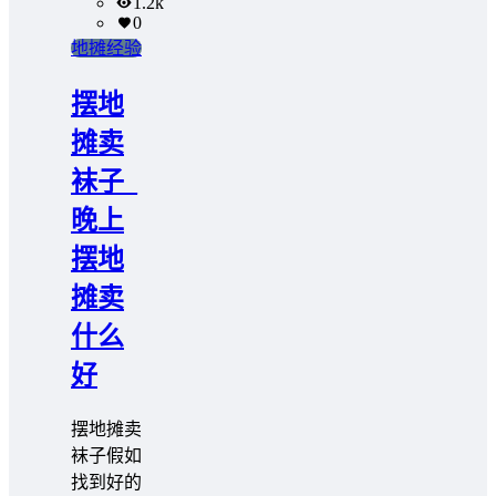
1.2k
0
地摊经验
摆地
摊卖
袜子_
晚上
摆地
摊卖
什么
好
摆地摊卖
袜子假如
找到好的