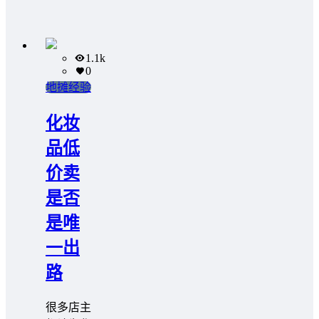
1.1k
0
地摊经验
化妆
品低
价卖
是否
是唯
一出
路
很多店主