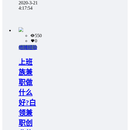
2020-3-21
4:17:54
550
0
地摊经验
上班
族兼
职做
什么
好?白
领兼
职创