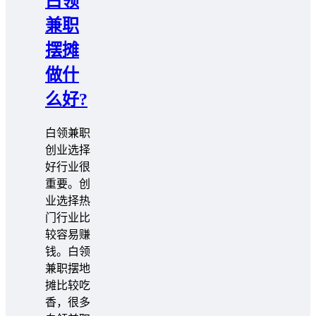
白领
兼职
摆摊
做什
么好?
白领兼职
创业选择
好行业很
重要。创
业选择热
门行业比
较容易赚
钱。白领
兼职摆地
摊比较吃
香，很多