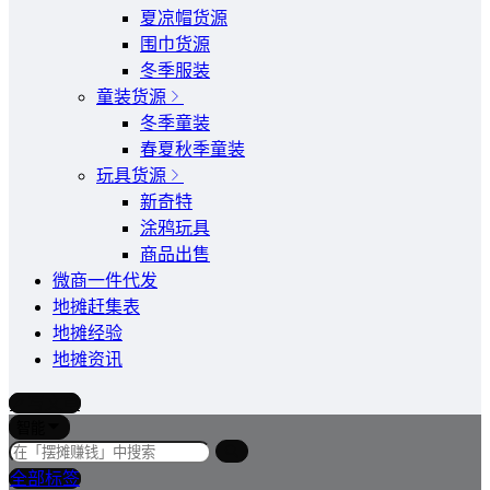
夏凉帽货源
围巾货源
冬季服装
童装货源
冬季童装
春夏秋季童装
玩具货源
新奇特
涂鸦玩具
商品出售
微商一件代发
地摊赶集表
地摊经验
地摊资讯
写文章
智能
全部标签