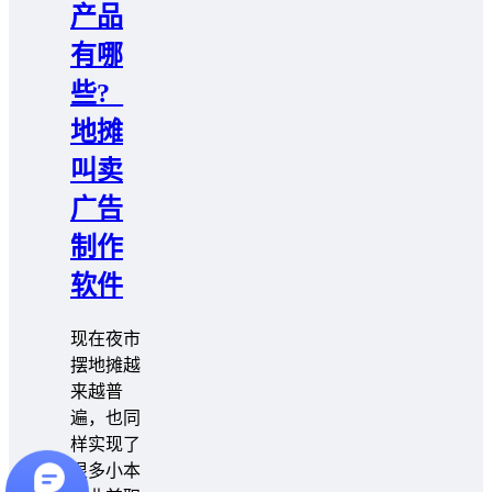
产品
有哪
些?_
地摊
叫卖
广告
制作
软件
现在夜市
摆地摊越
来越普
遍，也同
样实现了
很多小本