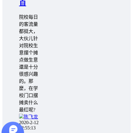
百
院校每日
的客流量
都挺大，
大伙儿针
对院校生
意摆个摊
点做生意
還是十分
很感兴趣
的。那
麼，在学
校门口摆
摊卖什么
最红呢?
陈飞龙
2020-2-12
12:55:13