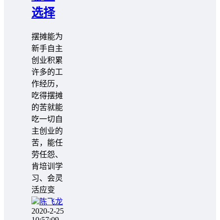
选择
摆摊能为
新手自主
创业积累
许多的工
作经历，
吃得摆摊
的苦就能
吃一切自
主创业的
苦，能任
劳任怨、
肯培训学
习、会灵
活应变
陈飞龙
2020-2-25
10:57:09