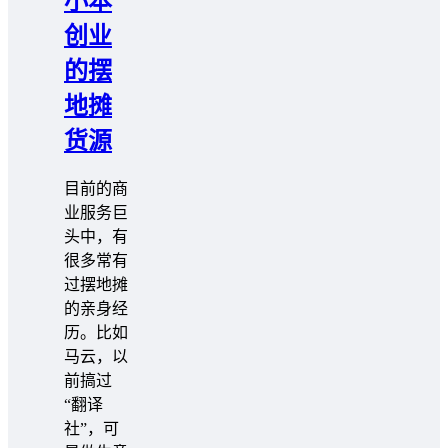
小本
创业
的摆
地摊
货源
目前的商
业服务巨
头中，有
很多常有
过摆地摊
的亲身经
历。比如
马云，以
前搞过
“翻译
社”，可