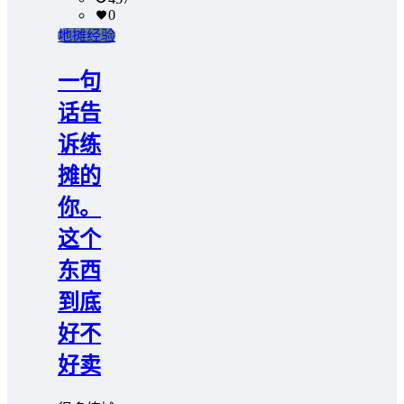
0
地摊经验
一句
话告
诉练
摊的
你。
这个
东西
到底
好不
好卖