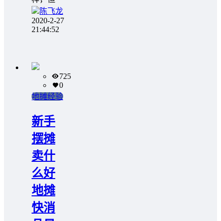
陈飞龙
2020-2-27
21:44:52
725
0
地摊经验
新手
摆摊
卖什
么好
地摊
快消