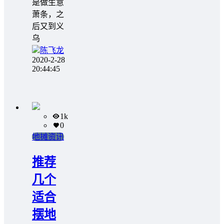
是做生意
萧条，之
后又到义
乌
陈飞龙
2020-2-28
20:44:45
1k
0
地摊资讯
推荐
几个
适合
摆地