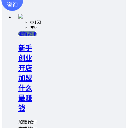
153
0
地摊资讯
新手
创业
开店
加盟
什么
最赚
钱
加盟代理