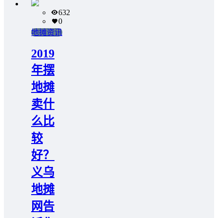
632
0
地摊资讯
2019
年摆
地摊
卖什
么比
较
好？
义乌
地摊
网告