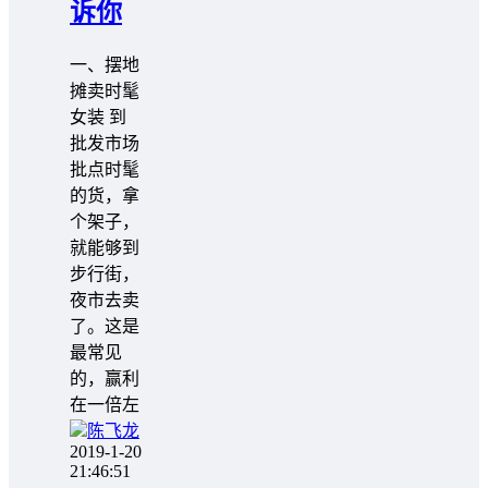
诉你
一、摆地
摊卖时髦
女装 到
批发市场
批点时髦
的货，拿
个架子，
就能够到
步行街，
夜市去卖
了。这是
最常见
的，赢利
在一倍左
陈飞龙
2019-1-20
21:46:51