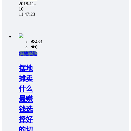
2018-11-
10
11:47:23
433
0
地摊经验
摆地
摊卖
什么
最赚
钱选
择好
的切