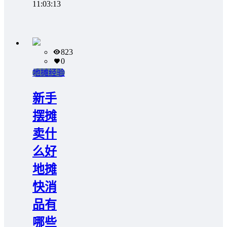
11:03:13
823
0
地摊经验
新手
摆摊
卖什
么好
地摊
快消
品有
哪些