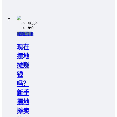
334
0
地摊资讯
现在
摆地
摊赚
钱
吗？
新手
摆地
摊卖