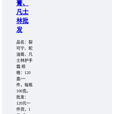
膏、
凡士
林批
发
品名：裂
可宁、蛇
油膏、凡
士林护手
霜 规
格：120
盒/一
件，每瓶
100克。
批发：
120元一
件货，1