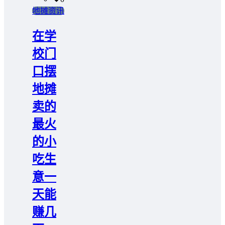
地摊资讯
在学
校门
口摆
地摊
卖的
最火
的小
吃生
意一
天能
赚几