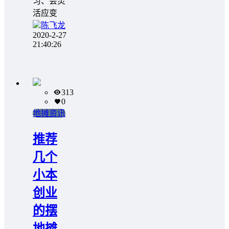
习、会灵
活应变
陈飞龙
2020-2-27
21:40:26
313
0
地摊资讯
推荐
几个
小本
创业
的摆
地摊