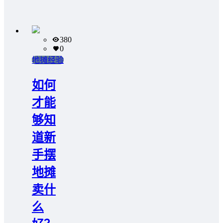
380
0
地摊经验
如何
才能
够知
道新
手摆
地摊
卖什
么