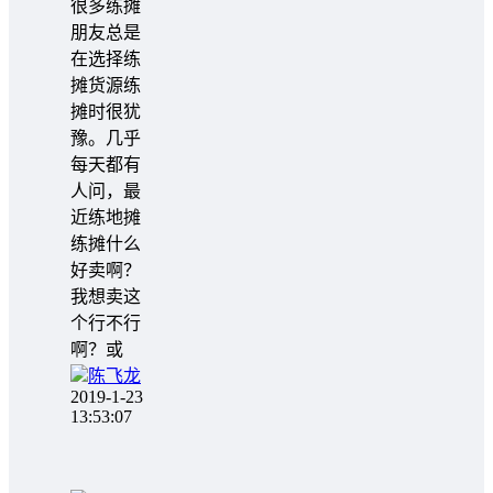
很多练摊
朋友总是
在选择练
摊货源练
摊时很犹
豫。几乎
每天都有
人问，最
近练地摊
练摊什么
好卖啊？
我想卖这
个行不行
啊？或
陈飞龙
2019-1-23
13:53:07