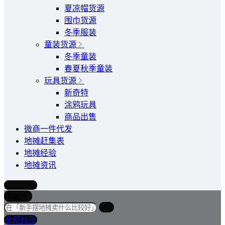
夏凉帽货源
围巾货源
冬季服装
童装货源
冬季童装
春夏秋季童装
玩具货源
新奇特
涂鸦玩具
商品出售
微商一件代发
地摊赶集表
地摊经验
地摊资讯
写文章
智能
全部标签