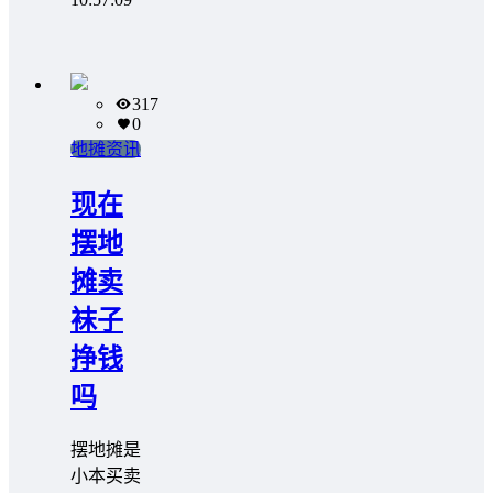
317
0
地摊资讯
现在
摆地
摊卖
袜子
挣钱
吗
摆地摊是
小本买卖