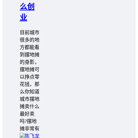
么创
业
目前城市
很多的地
方都能看
到摆地摊
的身影，
摆地摊可
以挣点零
花钱，那
么你知道
城市摆地
摊卖什么
最好卖
吗?摆地
摊非常有
陈飞龙