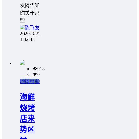
发网告知
你关于那
些
陈飞龙
2020-3-21
3:32:48
918
0
地摊经验
海鲜
烧烤
店来
势凶