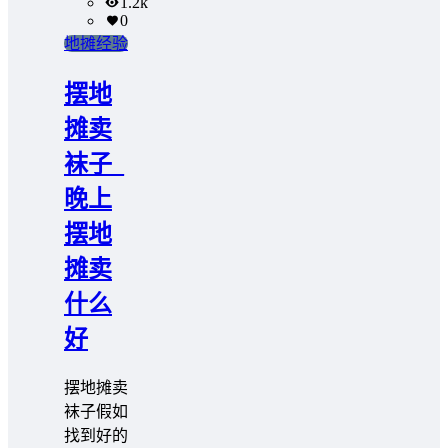
1.2k
0
地摊经验
摆地
摊卖
袜子_
晚上
摆地
摊卖
什么
好
摆地摊卖
袜子假如
找到好的