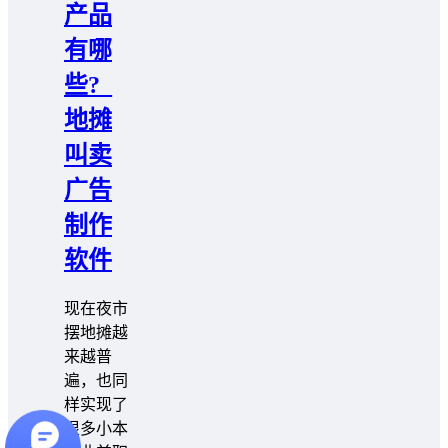
产品
有哪
些?_
地摊
叫卖
广告
制作
软件
现在夜市
摆地摊越
来越普
遍，也同
样实现了
很多小本