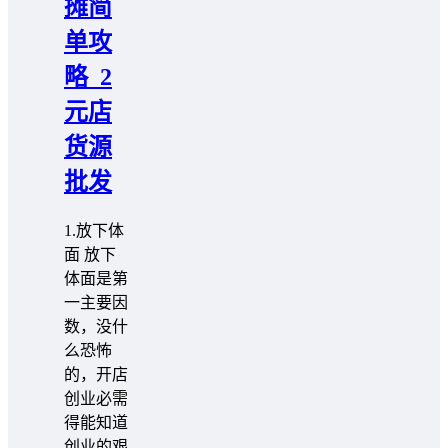
摊简
单攻
略_2
元店
货源
批发
1.放下体
面 放下
体面是第
一主要因
数，没什
么恐怖
的，开店
创业必需
得能知道
创业的艰