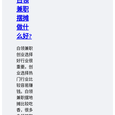
白领
兼职
摆摊
做什
么好?
白领兼职
创业选择
好行业很
重要。创
业选择热
门行业比
较容易赚
钱。白领
兼职摆地
摊比较吃
香，很多