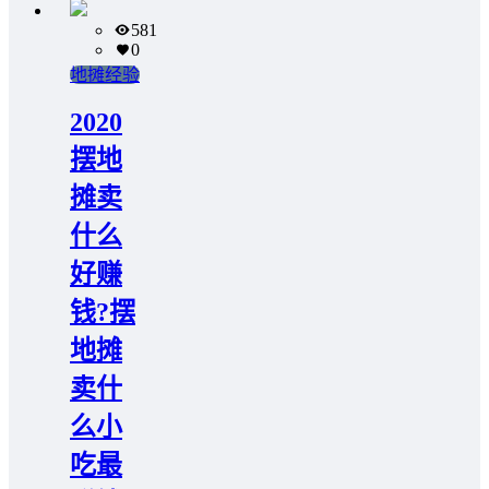
581
0
地摊经验
2020
摆地
摊卖
什么
好赚
钱?摆
地摊
卖什
么小
吃最