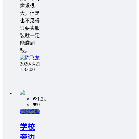
需求很
大，但是
也不见得
只要卖服
装就一定
能赚到
钱。
陈飞龙
2020-3-21
1:33:00
1.2k
0
地摊经验
学校
旁边