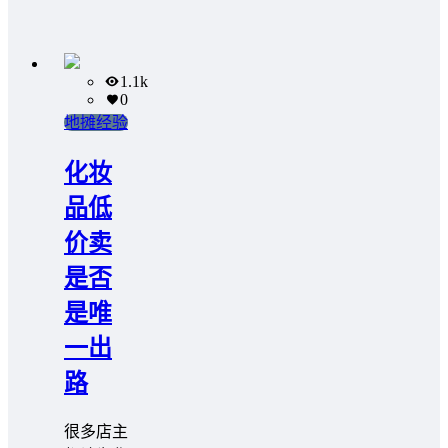
1.1k
0
地摊经验
化妆
品低
价卖
是否
是唯
一出
路
很多店主