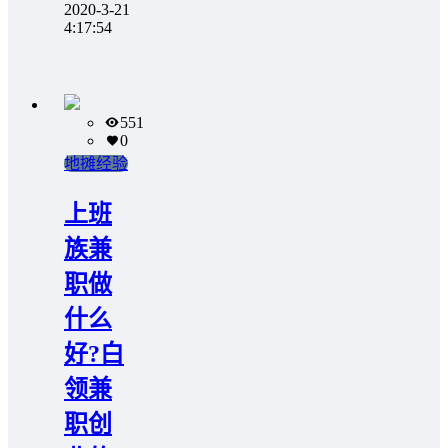
2020-3-21
4:17:54
551
0
地摊经验
上班
族兼
职做
什么
好?白
领兼
职创