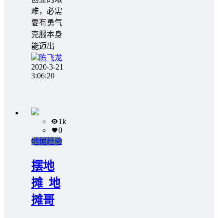
难，必需
要有勇气
克服本身
能迈出
陈飞龙
2020-3-21
3:06:20
1k
0
地摊经验
摆地
摊_地
摊哥