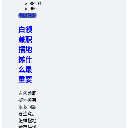
593
0
地摊经验
白领
兼职
摆地
摊什
么最
重要
白领兼职
摆地摊有
很多问题
要注意。
怎样摆地
摊更赚钱