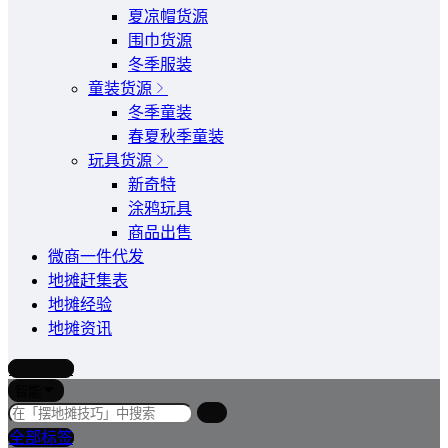
夏凉帽货源
围巾货源
冬季服装
童装货源
冬季童装
春夏秋季童装
玩具货源
新奇特
涂鸦玩具
商品出售
微商一件代发
地摊赶集表
地摊经验
地摊资讯
写文章
智能
全部标签