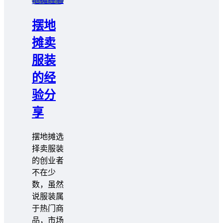
地摊经验
摆地
摊卖
服装
的经
验分
享
摆地摊选
择卖服装
的创业者
不在少
数，虽然
说服装属
于热门商
品，市场