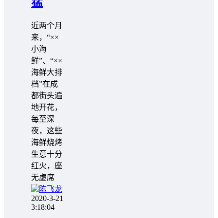
猛
近两个月
来，“××
小海
鲜”、“××
海鲜大排
档”在成
都街头遍
地开花，
每至深
夜，这些
海鲜烧烤
生意十分
红火，座
无虚席
陈飞龙
2020-3-21
3:18:04