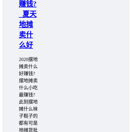
赚钱?
_夏天
地摊
卖什
么好
2020摆地
摊卖什么
好赚钱?
摆地摊卖
什么小吃
最赚钱?
此刻摆地
摊什么袜
子鞋子的
都有可是
地摊货批