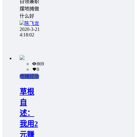
白领兼职
摆地摊做
什么好
陈飞龙
2020-3-21
4:18:02
869
0
地摊经验
草根
自
述：
我用2
元赚