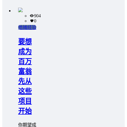
904
0
地摊经验
要想
成为
百万
富翁
先从
这些
项目
开始
你期望成