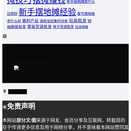
摊技巧
摆摊赚钱
新手摆地摊卖什么
新手摆地摊经验
比较好
春节摆地摊
玩具批发
暴利产品
卖什么好
短
湖南省赶集时间表
童装货源批发
袖服装批发
袜子货源批发
钻龙地摊
扫码打开当前页
扫码进入公众号
返回顶部
免责声明
本网站
部分文/图
来源于网友、会员分享及互联网，转载目的
在于传递更多信息及用于网络分享，并不意味着本网站赞同其