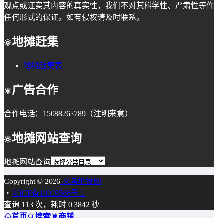
观点或证实其内容的真实性，我们不对其科学性、严肃性等作
任何形式的保证。如有侵权请及时联系。
地摊赶集
地摊赶集表
广告合作
合作电话：15088263789（注明来意）
地摊网站查询
地摊网站查询
Copyright © 2026
义乌地摊网
・
浙ICP备18039566号-1
查询 113 次，耗时 0.3842 秒
首页
搜索
商铺