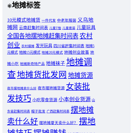
地摊标签
义乌地
10元模式地摊货
中老年服装
一件代发
摊网
儿童玩具
云南赶集时间表
儿童T恤
儿童套装
农村
全国各地摆地摊赶集时间表
创业
发光玩具
四川省赶集时间表
地摊5
农村摆摊
地摊创业故事
元模式
地摊15元模式
地
地摊20元模式
地摊调
地摊袜子
摊小吃
地摊新奇特产品
查
地摊货批发网
地摊货源
女装批
夜市摆地摊货源
夜市摆地摊卖什么好
发技巧
小本创业货源
小吃零食货源
山
摆地摊
东省赶集时间表
帽子批发
广西赶集时间表
摆地
卖什么好
摆地摊夏天卖什么好？