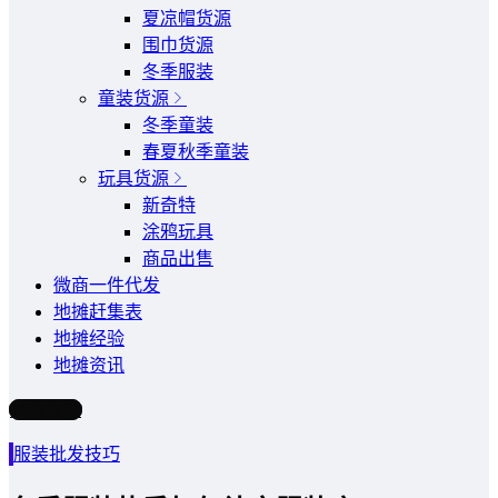
夏凉帽货源
围巾货源
冬季服装
童装货源
冬季童装
春夏秋季童装
玩具货源
新奇特
涂鸦玩具
商品出售
微商一件代发
地摊赶集表
地摊经验
地摊资讯
写文章
服装批发技巧