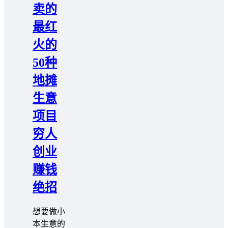
卖的
最红
火的
50种
地摊
生意
项目
穷人
创业
赚钱
绝招
想要做小
本生意的