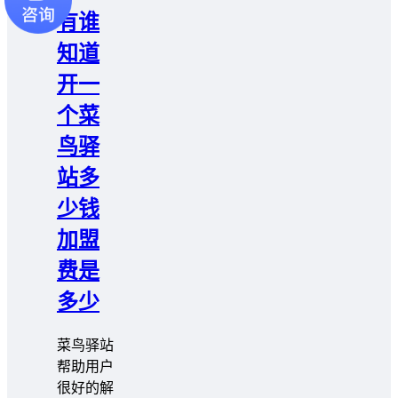
有谁
知道
开一
个菜
鸟驿
站多
少钱
加盟
费是
多少
菜鸟驿站
帮助用户
很好的解