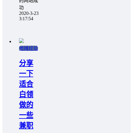
的网站成
功
2020-3-23
3:17:54
地摊经验
分享
一下
适合
白领
做的
一些
兼职