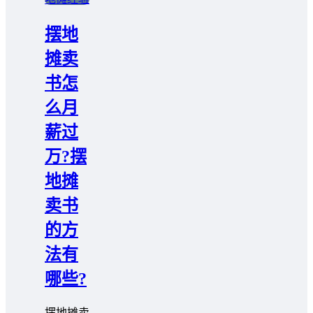
摆地
摊卖
书怎
么月
薪过
万?摆
地摊
卖书
的方
法有
哪些?
摆地摊卖