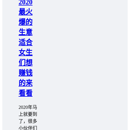
2020
最火
爆的
生意
适合
女生
们想
赚钱
的来
看看
2020年马
上就要到
了，很多
小伙伴们