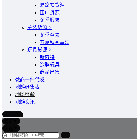
夏凉帽货源
围巾货源
冬季服装
童装货源
冬季童装
春夏秋季童装
玩具货源
新奇特
涂鸦玩具
商品出售
微商一件代发
地摊赶集表
地摊经验
地摊资讯
写文章
智能
筛选