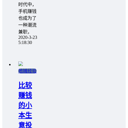
时代中，
手机赚钱
也成为了
一种潮流
兼职，
2020-3-23
5:18:30
地摊经验
比较
赚钱
的小
本生
意投