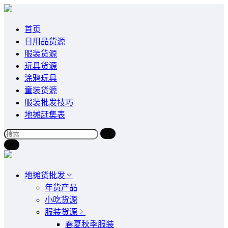
首页
日用品货源
服装货源
玩具货源
涂鸦玩具
童装货源
服装批发技巧
地摊赶集表
地摊货批发
年货产品
小吃货源
服装货源
春夏秋季服装