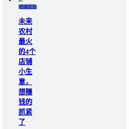
地摊经验
未来
农村
最火
的4个
店铺
小生
意，
想赚
钱的
抓紧
了