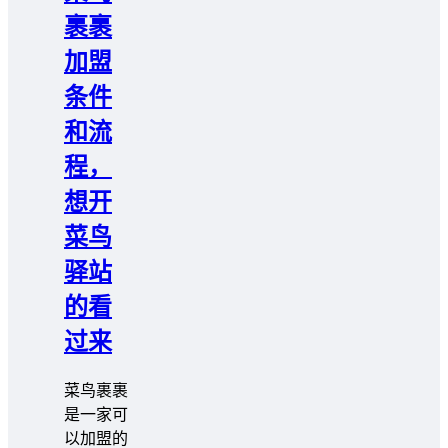
裹裹
加盟
条件
和流
程，
想开
菜鸟
驿站
的看
过来
菜鸟裹裹
是一家可
以加盟的