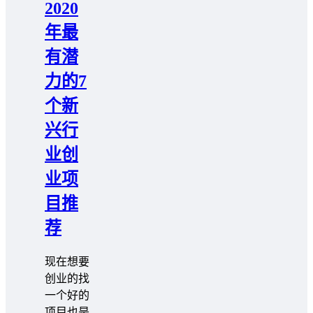
2020
年最
有潜
力的7
个新
兴行
业创
业项
目推
荐
现在想要
创业的找
一个好的
项目也是