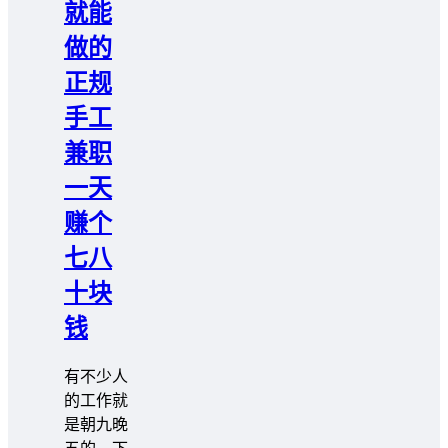
就能
做的
正规
手工
兼职
一天
赚个
七八
十块
钱
有不少人
的工作就
是朝九晚