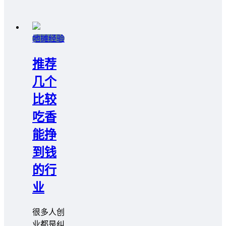
地摊经验
推荐
几个
比较
吃香
能挣
到钱
的行
业
很多人创
业都是纠