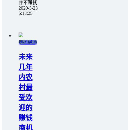
并不赚钱
2020-3-23
5:18:25
地摊经验
未来
几年
内农
村最
受欢
迎的
赚钱
商机