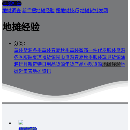
全部标签
地摊调查
新手摆地摊经验
摆地摊技巧
地摊货批发网
地摊经验
分类：
童装货源
冬季童装
春夏秋季童装
微商一件代发
服装货源
冬季服装
夏凉帽货源
围巾货源
春夏秋季服装
玩具货源
涂
鸦玩具
新奇特
日用品货源
年货产品
小吃货源
地摊经验
地
摊赶集表
地摊资讯
地摊经验