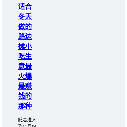
适合
冬天
做的
路边
摊小
吃生
意最
火爆
最赚
钱的
那种
随着进入
到11月份