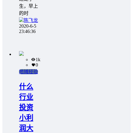
生，早上
的时
陈飞龙
2020-6-5
23:46:36
1k
0
地摊经验
什么
行业
投资
小利
润大