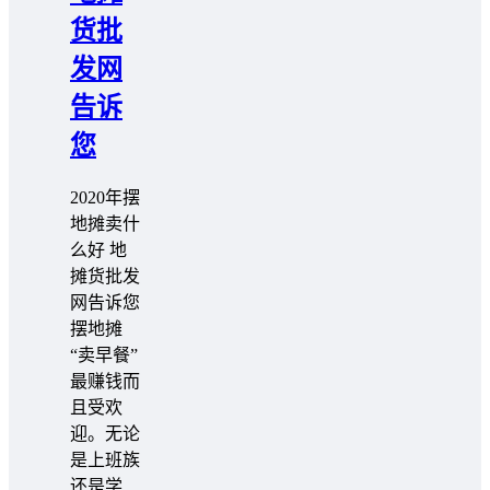
货批
发网
告诉
您
2020年摆
地摊卖什
么好 地
摊货批发
网告诉您
摆地摊
“卖早餐”
最赚钱而
且受欢
迎。无论
是上班族
还是学