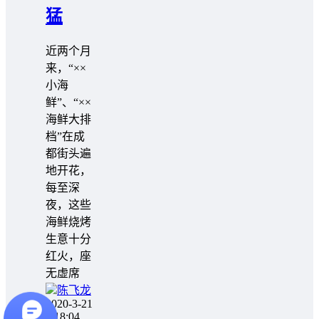
猛
近两个月
来，“××
小海
鲜”、“××
海鲜大排
档”在成
都街头遍
地开花，
每至深
夜，这些
海鲜烧烤
生意十分
红火，座
无虚席
陈飞龙
2020-3-21
3:18:04