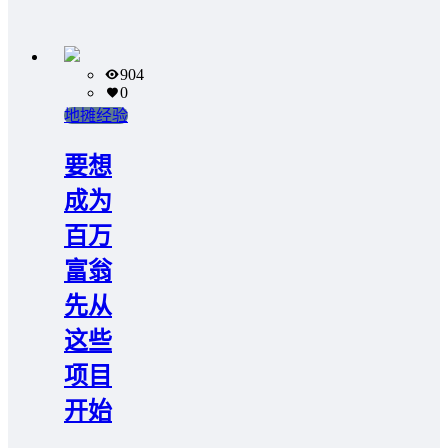
904
0
地摊经验
要想
成为
百万
富翁
先从
这些
项目
开始