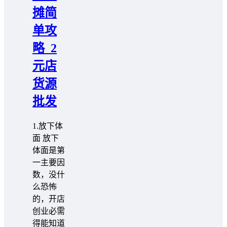
摊简
单攻
略_2
元店
货源
批发
1.放下体
面 放下
体面是第
一主要因
数，没什
么恐怖
的，开店
创业必需
得能知道