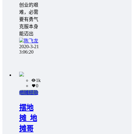
创业的艰
难，必需
要有勇气
克服本身
能迈出
陈飞龙
2020-3-21
3:06:20
1k
0
地摊经验
摆地
摊_地
摊哥