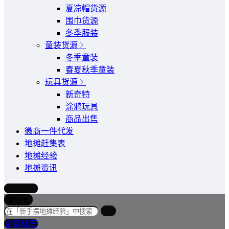
夏凉帽货源
围巾货源
冬季服装
童装货源
冬季童装
春夏秋季童装
玩具货源
新奇特
涂鸦玩具
商品出售
微商一件代发
地摊赶集表
地摊经验
地摊资讯
写文章
智能
全部标签