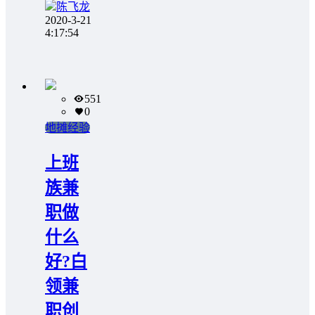
陈飞龙
2020-3-21
4:17:54
551
0
地摊经验
上班
族兼
职做
什么
好?白
领兼
职创