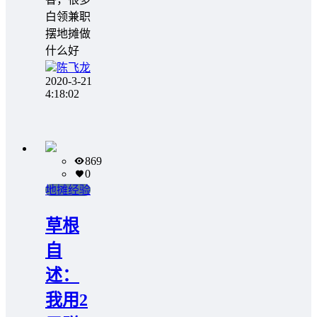
白领兼职
摆地摊做
什么好
陈飞龙
2020-3-21
4:18:02
869
0
地摊经验
草根
自
述：
我用2