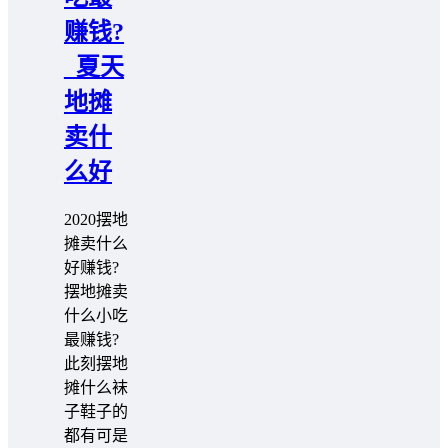
赚钱?
_夏天
地摊
卖什
么好
2020摆地
摊卖什么
好赚钱?
摆地摊卖
什么小吃
最赚钱?
此刻摆地
摊什么袜
子鞋子的
都有可是