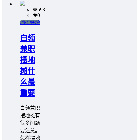
593
0
地摊经验
白领
兼职
摆地
摊什
么最
重要
白领兼职
摆地摊有
很多问题
要注意。
怎样摆地