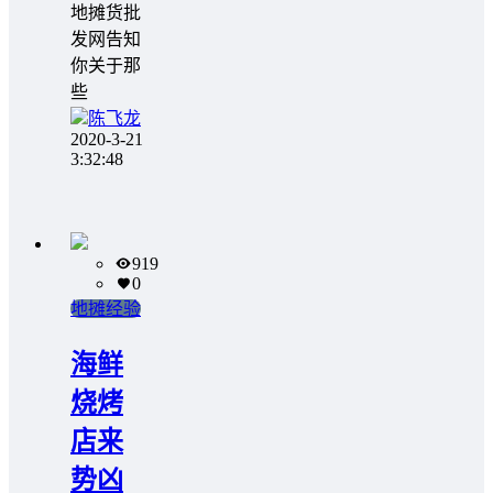
地摊货批
发网告知
你关于那
些
陈飞龙
2020-3-21
3:32:48
919
0
地摊经验
海鲜
烧烤
店来
势凶