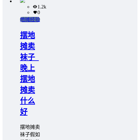
1.2k
0
地摊经验
摆地
摊卖
袜子_
晚上
摆地
摊卖
什么
好
摆地摊卖
袜子假如