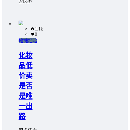
2:18:37
1.1k
0
地摊经验
化妆
品低
价卖
是否
是唯
一出
路