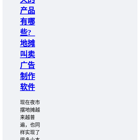
产品
有哪
些?_
地摊
叫卖
广告
制作
软件
现在夜市
摆地摊越
来越普
遍，也同
样实现了
很多小本