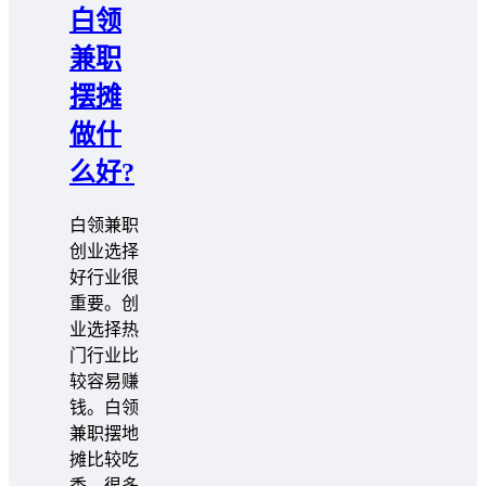
白领
兼职
摆摊
做什
么好?
白领兼职
创业选择
好行业很
重要。创
业选择热
门行业比
较容易赚
钱。白领
兼职摆地
摊比较吃
香，很多