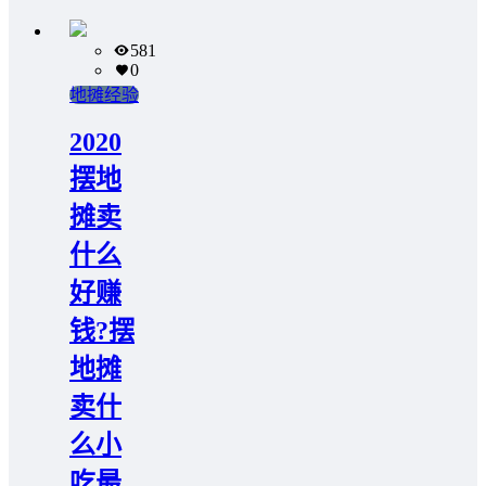
581
0
地摊经验
2020
摆地
摊卖
什么
好赚
钱?摆
地摊
卖什
么小
吃最