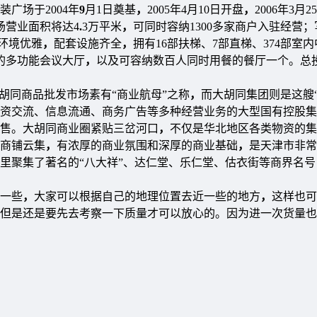
广场于2004年
9
月1日奠基
，
2005年4月10日开盘
，
2006年3月
场营业面积将达4
.
3万平米
，
可同时容纳1300多家商户入驻经营；
环境优雅
，
配套设施齐全
，
拥有16部扶梯、7部直梯、374部室
的多功能会议大厅
，
以及可容纳数百人同时用餐的餐厅一个。总
胡同商品批发市场素有“商业航母”之称
，
而大胡同集团则是这艘
资交流、信息流通、商务广告等多种经营业务的大型国有控股集
售。大胡同商业圈紧贴三岔河口
，
不仅是华北地区各类物资的集
商铺云集
，
有浓厚的商业氛围和深厚的商业基础
，
是天津市非常
里聚集了著名的“八大祥”、达仁堂、乐仁堂、估衣街等商界名号
一些
，
大家可以根据自己的地理位置去近一些的地方
，
这样也可
但是还是要先去考察一下质量才可以放心的。因为进一次货量也