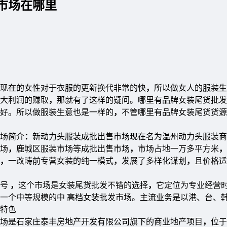
市场在哪里
现在的女性对于衣服的更新换代非常的快
，
所以做女人的服装生
大利润的赚取
，
那就有了这样的疑问。哪里有品牌女装尾货批发
好。所以做服装生意也是一样的
，
不管哪里有品牌女装尾货货源
场简介
：
新动力头服装成批出售市场现在名为温州动力头服装商
场
，
鹿城区服装市场等成批出售市场
，
市场占地一万多平方米
，
，
一改畴前专营女装的纯一模式
，
发展了多样化谋划
，
且价格适
8号
，
这个市场是女装尾货批发不错的选择
，
它定位为专业经营
一个中等规模的中 高档女装批发市场。主流业务是以港、台、
特色
场是石家庄泰丰房地产开发有限公司旗下的商业地产项目
，
位于