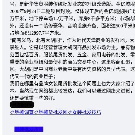
号
，
是新华集贸服装传统批发业态的升级改造版。金亿城服装
2006年
9
月24日二期项目封顶。整体竣工后的金亿城服装广
万平米
，
地下停车场1
.
2万平米
，
库房8千多平方米；市场内
外
，
还设有一个装修豪华、音响设施齐备、面积达500平米
占地面积12
9
9
7
.
7平方米。
“南有义乌
，
北有大胡同”
，
作为近代天津商业的发祥地
，
大
掌舵人。它是以经营管理大胡同商品批发市场为主
，
兼有物
范围包括百货、服装尾货批发、五金、家用电器的批发、零
重要的商业枢纽和最便利的商品交易中心
，
这里客商汇聚
，
区。大胡同是中国商业老街中最有历史资格的典型代表。这
代又一代的商业巨子；
我们在哪里有品牌女装尾货批发这个问题上也为大家介绍了
本。当然现在网络都比较发达
，
我们可以通过网络来进货
，
还是要慎重一些的好。
海报分享
地摊调查
地摊货批发网
女装批发技巧
服装批发技巧