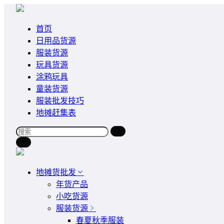
首页
日用品货源
服装货源
玩具货源
涂鸦玩具
童装货源
服装批发技巧
地摊赶集表
地摊货批发
年货产品
小吃货源
服装货源
春夏秋季服装