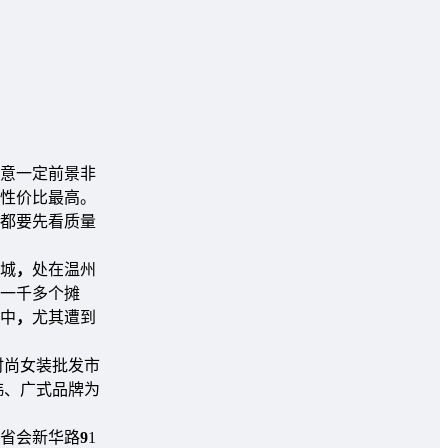
意一定前景非
性价比最高。
都要先看质量
城
，
处在温州
一千多个摊
中
，
尤其遭到
时尚女装批发市
韩、广式品牌为
省会新华路
9
1