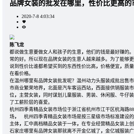
品牌女装的批发在哪里，性价比更高的
2020-7-8 4:03:34
陈飞龙
都说做生意要做女人和孩子的生意
，
他们的钱是最好赚的。
常的好。所以现在品牌女装的生意人越来越多。为了能够更
说到性价比谁都希望买到的东西性价比高
，
价格便宜
，
质量
在看价格。
在温州哪里有品牌女装批发呢？温州动力头服装成批出售市
市商业繁荣地界
，
北面是汽车客运西站
，
西面接供销服装市
位
，
主营女装
，
同时谋划儿童服装、男装、休闲服、牛仔装
了工薪阶层的喜爱。
杭州四季青精品女装市场位于浙江省杭州市江干区杭海路8
场
，
杭州四季青精品女装市场是按三星级市场标准建设的
主体
，
汇中高档精品女装于一体
，
在专业经营精品女装上创
石家庄哪里有品牌女装那就离不开金亿城了
，
金亿城服装广