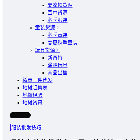
夏凉帽货源
围巾货源
冬季服装
童装货源
冬季童装
春夏秋季童装
玩具货源
新奇特
涂鸦玩具
商品出售
微商一件代发
地摊赶集表
地摊经验
地摊资讯
写文章
服装批发技巧