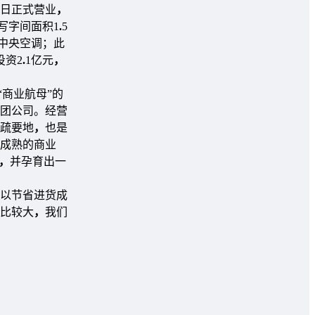
25日正式营业
，
写字间面积1
.
5
内中央空调；此
投资2
.
1亿元
，
“商业航母”的
团公司。经营
疏要地
，
也是
成熟的商业
，
并孕育出一
以节省进货成
比较大
，
我们