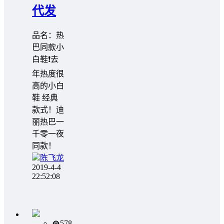
代发
品名：热
巴同款小
白鞋❗️去
年热度很
高的小白
鞋 经典
款式！迪
丽热巴一
千零一夜
同款！
陈飞龙
2019-4-4
22:52:08
578