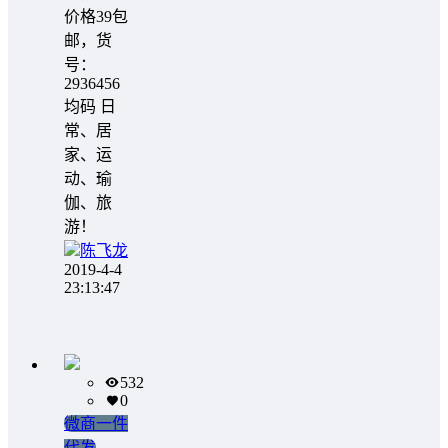
价格39包
邮，货
号：
2936456
均码 日
常、居
家、运
动、瑜
伽、旅
游！
陈飞龙
2019-4-4
23:13:47
532
0
微商一件
代发