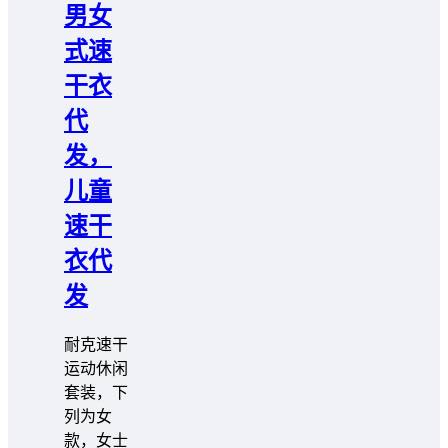
男女
式速
干衣
代
发，
儿童
速干
衣代
发
耐克速干
运动休闲
套装，下
列为女
款，女士