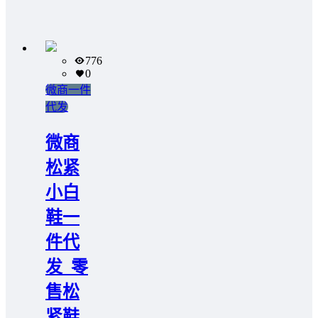
776
0
微商一件
代发
微商
松紧
小白
鞋一
件代
发_零
售松
紧鞋