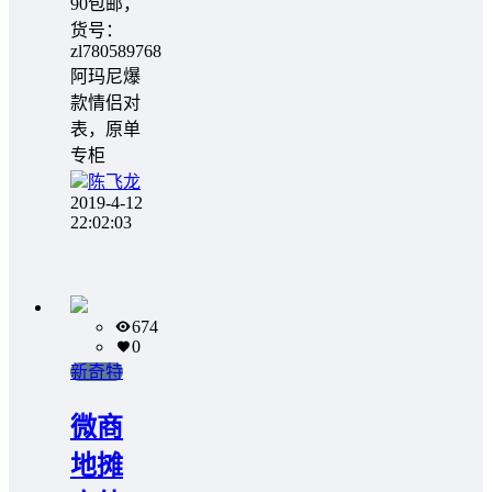
90包邮，
货号：
zl780589768
阿玛尼爆
款情侣对
表，原单
专柜
陈飞龙
2019-4-12
22:02:03
674
0
新奇特
微商
地摊