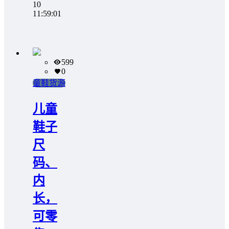
10
11:59:01
599
0
童鞋货源
儿童
鞋子
尺
码、
内
长，
可零