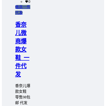
0
微商一件
代发
香奈
儿微
商爆
款女
鞋_一
件代
发
香奈儿爆
款女鞋
零售98包
邮 代发