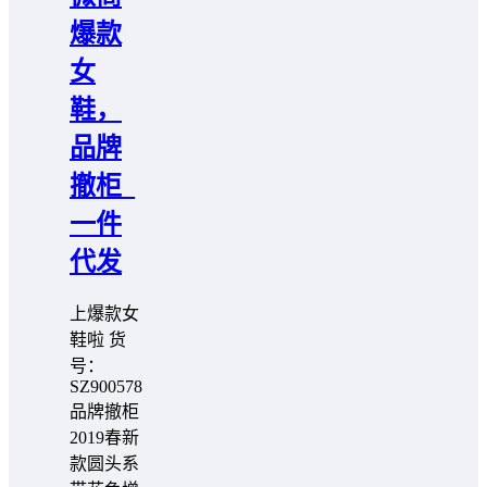
爆款
女
鞋，
品牌
撤柜_
一件
代发
上爆款女
鞋啦 货
号：
SZ900578
品牌撤柜
2019春新
款圆头系