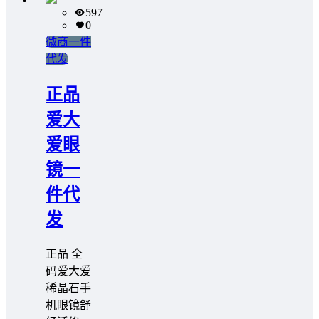
597
0
微商一件
代发
正品
爱大
爱眼
镜一
件代
发
正品 全
码爱大爱
稀晶石手
机眼镜舒