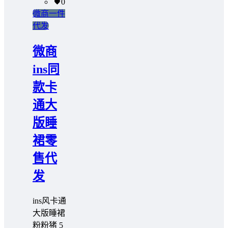
0
微商一件
代发
微商
ins同
款卡
通大
版睡
裙零
售代
发
ins风卡通
大版睡裙
粉粉猪 5