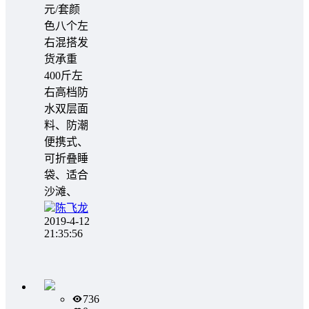
元/套颜
色八个左
右混搭发
货承重
400斤左
右高档防
水双层面
料、防潮
便携式、
可折叠睡
袋、适合
沙滩、
陈飞龙
2019-4-12
21:35:56
736