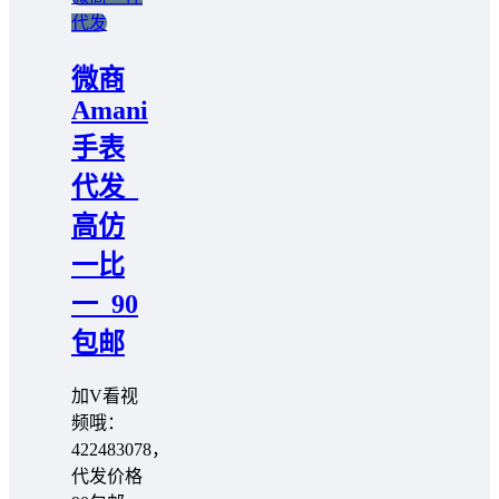
代发
微商
Amani
手表
代发_
高仿
一比
一_90
包邮
加V看视
频哦：
422483078，
代发价格