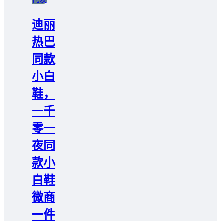
迪丽
热巴
同款
小白
鞋，
一千
零一
夜同
款小
白鞋
微商
一件