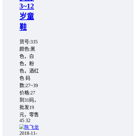
3~12
岁童
鞋
货号:335
颜色:黑
色，白
色，粉
色，酒红
色 码
数:27~39
价格:27
到31码，
批发19
元，零售
45 32
陈飞龙
2018-11-