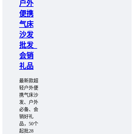
户外
便携
气床
沙发
批发_
会销
礼品
最新款超
轻户外便
携气床沙
发、户外
必备、会
销好礼
品，50个
起批28