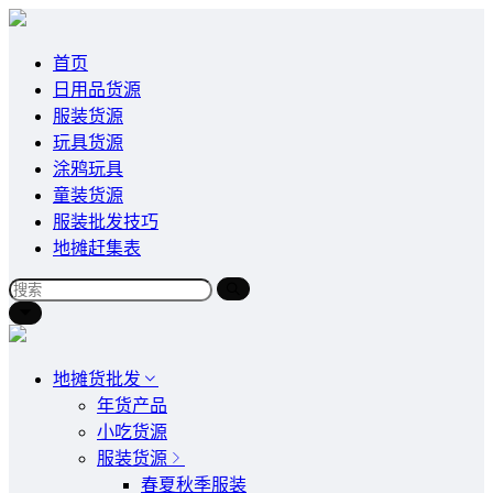
首页
日用品货源
服装货源
玩具货源
涂鸦玩具
童装货源
服装批发技巧
地摊赶集表
地摊货批发
年货产品
小吃货源
服装货源
春夏秋季服装