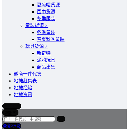
夏凉帽货源
围巾货源
冬季服装
童装货源
冬季童装
春夏秋季童装
玩具货源
新奇特
涂鸦玩具
商品出售
微商一件代发
地摊赶集表
地摊经验
地摊资讯
写文章
智能
全部标签