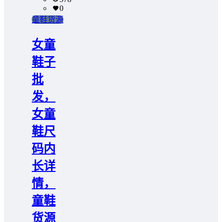
0
童鞋货源
女童
鞋子
批
发，
女童
鞋尺
码内
长详
情，
童鞋
货源