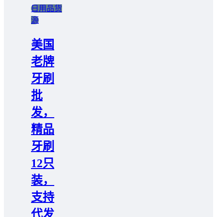
日用品货
源
美国
老牌
牙刷
批
发，
精品
牙刷
12只
装，
支持
代发