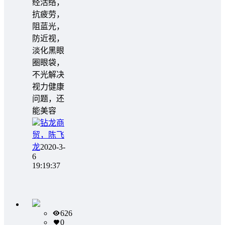
经活络，
抗疲劳，
阻蓝光，
防近视，
淡化黑眼
圈眼袋，
不光解决
视力健康
问题，还
能美容
钻龙商
贸，陈飞
龙
2020-3-
6
19:19:37
626
0