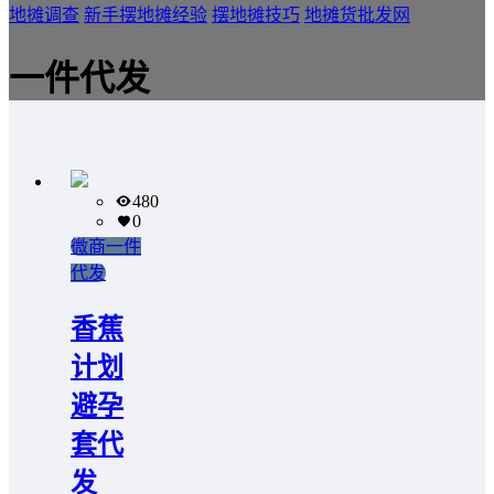
地摊调查
新手摆地摊经验
摆地摊技巧
地摊货批发网
一件代发
480
0
微商一件
代发
香蕉
计划
避孕
套代
发