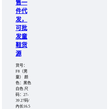
售一
件代
发，
可批
发童
鞋货
源
货号：
F8（男
童） 颜
色：黑色
白色 尺
码：27-
39 27码/
內长16.5