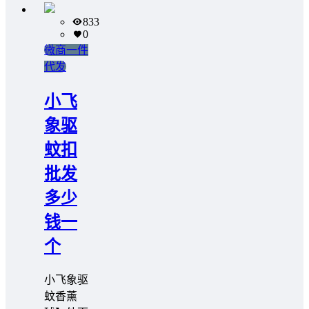
833
0
微商一件
代发
小飞
象驱
蚊扣
批发
多少
钱一
个
小飞象驱
蚊香薰