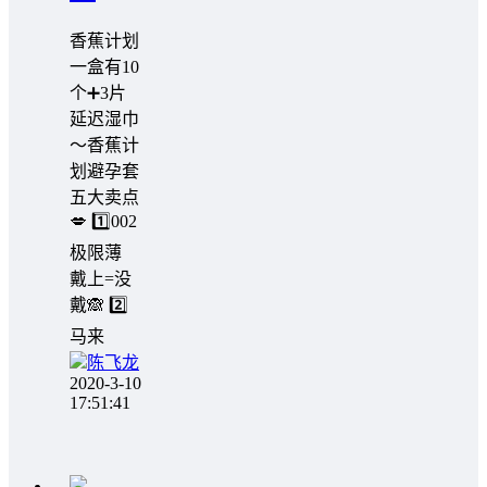
香蕉计划
一盒有10
个➕3片
延迟湿巾
～香蕉计
划避孕套
五大卖点
💋 1️⃣002
极限薄
戴上=没
戴🙈 2️⃣
马来
陈飞龙
2020-3-10
17:51:41