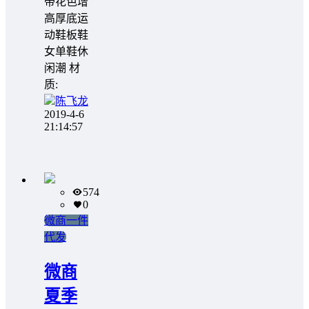
带花色增
高厚底运
动鞋板鞋
女单鞋休
闲潮 材
质:
陈飞龙
2019-4-6
21:14:57
574
0
微商一件
代发
微商
夏季