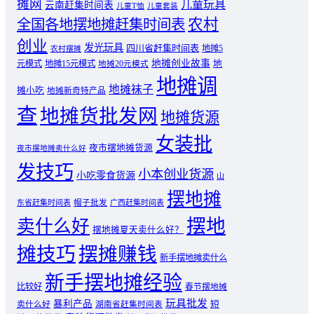
摊网
儿童玩具
云南赶集时间表
儿童T恤
儿童套装
农村
全国各地摆地摊赶集时间表
创业
发光玩具
四川省赶集时间表
地摊5
农村摆摊
地摊创业故事
元模式
地摊15元模式
地
地摊20元模式
地摊调
地摊袜子
摊小吃
地摊新奇特产品
查
地摊货批发网
地摊货源
女装批
夜市摆地摊货源
夜市摆地摊卖什么好
发技巧
小本创业货源
小吃零食货源
山
摆地摊
东省赶集时间表
帽子批发
广西赶集时间表
摆地
卖什么好
摆地摊夏天卖什么好？
摊技巧
摆摊赚钱
新手摆地摊卖什么
新手摆地摊经验
比较好
春节摆地摊
玩具批发
暴利产品
卖什么好
短
湖南省赶集时间表