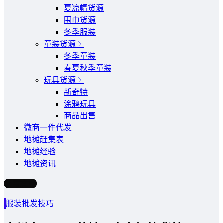
夏凉帽货源
围巾货源
冬季服装
童装货源
冬季童装
春夏秋季童装
玩具货源
新奇特
涂鸦玩具
商品出售
微商一件代发
地摊赶集表
地摊经验
地摊资讯
写文章
服装批发技巧