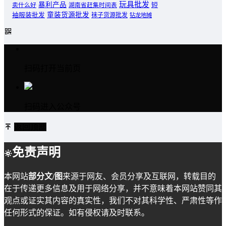
玩具批发
暴利产品
卖什么好
短
湖南省赶集时间表
童装货源批发
袖服装批发
袜子货源批发
钻龙地摊
扫码打开当前页
扫码进入公众号
返回顶部
免责声明
本网站
部分文/图
来源于网友、会员分享及互联网，转载目的
在于传递更多信息及用于网络分享，并不意味着本网站赞同其
观点或证实其内容的真实性，我们不对其科学性、严肃性等作
任何形式的保证。如有侵权请及时联系。