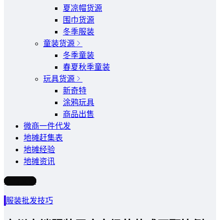
夏凉帽货源
围巾货源
冬季服装
童装货源
冬季童装
春夏秋季童装
玩具货源
新奇特
涂鸦玩具
商品出售
微商一件代发
地摊赶集表
地摊经验
地摊资讯
写文章
服装批发技巧