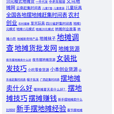
义乌地
10元模式地摊货
中老年服装
一件代发
摊网
儿童玩具
云南赶集时间表
儿童T恤
儿童套装
农村
全国各地摆地摊赶集时间表
创业
发光玩具
四川省赶集时间表
地摊5
农村摆摊
地摊创业故事
元模式
地摊15元模式
地
地摊20元模式
地摊调
地摊袜子
摊小吃
地摊新奇特产品
查
地摊货批发网
地摊货源
女装批
夜市摆地摊货源
夜市摆地摊卖什么好
发技巧
小本创业货源
小吃零食货源
山
摆地摊
东省赶集时间表
帽子批发
广西赶集时间表
摆地
卖什么好
摆地摊夏天卖什么好？
摊技巧
摆摊赚钱
新手摆地摊卖什么
新手摆地摊经验
比较好
春节摆地摊