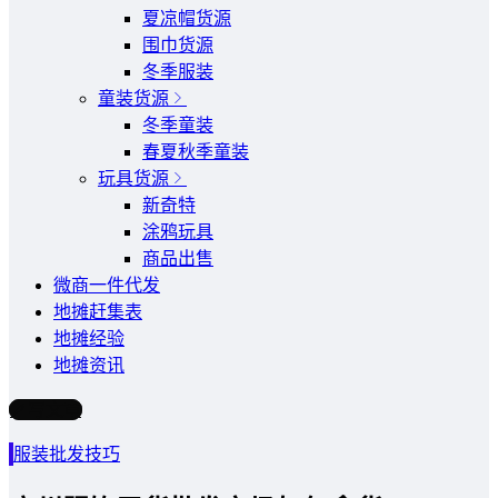
夏凉帽货源
围巾货源
冬季服装
童装货源
冬季童装
春夏秋季童装
玩具货源
新奇特
涂鸦玩具
商品出售
微商一件代发
地摊赶集表
地摊经验
地摊资讯
写文章
服装批发技巧