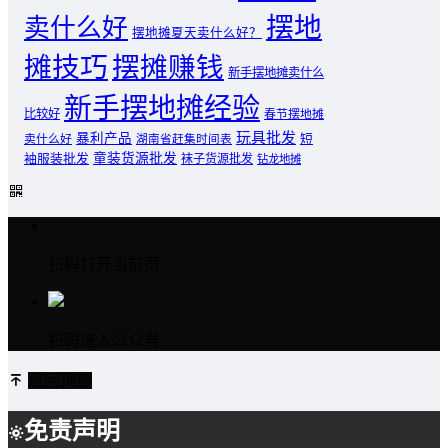
摆地
卖什么好
摆地摊夏天卖什么好？
摊技巧
摆摊赚钱
新手摆地摊卖什么
新手摆地摊经验
比较好
春节摆地摊
玩具批发
暴利产品
卖什么好
短
湖南省赶集时间表
童装货源批发
袖服装批发
袜子货源批发
钻龙地摊
扫码打开当前页
扫码进入公众号
返回顶部
免责声明