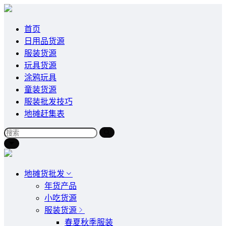
首页
日用品货源
服装货源
玩具货源
涂鸦玩具
童装货源
服装批发技巧
地摊赶集表
地摊货批发
年货产品
小吃货源
服装货源
春夏秋季服装