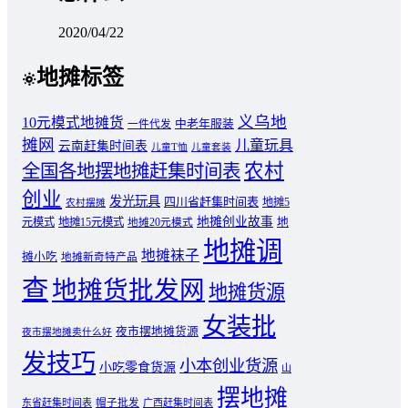
2020/04/22
地摊标签
义乌地
10元模式地摊货
中老年服装
一件代发
摊网
儿童玩具
云南赶集时间表
儿童T恤
儿童套装
农村
全国各地摆地摊赶集时间表
创业
发光玩具
四川省赶集时间表
地摊5
农村摆摊
地摊创业故事
元模式
地摊15元模式
地
地摊20元模式
地摊调
地摊袜子
摊小吃
地摊新奇特产品
查
地摊货批发网
地摊货源
女装批
夜市摆地摊货源
夜市摆地摊卖什么好
发技巧
小本创业货源
小吃零食货源
山
摆地摊
东省赶集时间表
帽子批发
广西赶集时间表