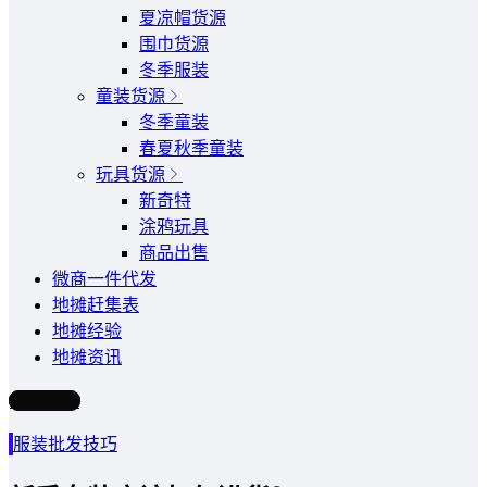
夏凉帽货源
围巾货源
冬季服装
童装货源
冬季童装
春夏秋季童装
玩具货源
新奇特
涂鸦玩具
商品出售
微商一件代发
地摊赶集表
地摊经验
地摊资讯
写文章
服装批发技巧