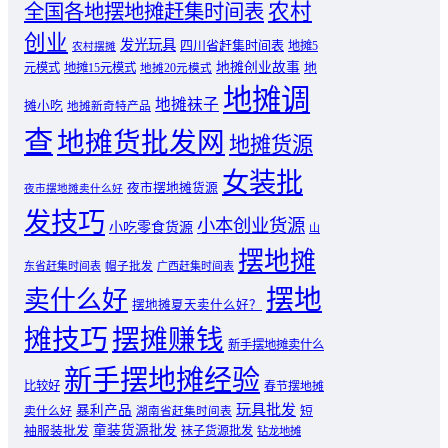
农村
全国各地摆地摊赶集时间表
创业
发光玩具
四川省赶集时间表
地摊5
农村摆摊
地摊创业故事
元模式
地摊15元模式
地
地摊20元模式
地摊调
地摊袜子
摊小吃
地摊新奇特产品
查
地摊货批发网
地摊货源
女装批
夜市摆地摊货源
夜市摆地摊卖什么好
发技巧
小本创业货源
小吃零食货源
山
摆地摊
东省赶集时间表
帽子批发
广西赶集时间表
摆地
卖什么好
摆地摊夏天卖什么好？
摊技巧
摆摊赚钱
新手摆地摊卖什么
新手摆地摊经验
比较好
春节摆地摊
玩具批发
暴利产品
卖什么好
短
湖南省赶集时间表
童装货源批发
袖服装批发
袜子货源批发
钻龙地摊