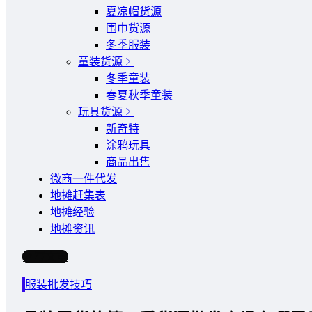
夏凉帽货源
围巾货源
冬季服装
童装货源
冬季童装
春夏秋季童装
玩具货源
新奇特
涂鸦玩具
商品出售
微商一件代发
地摊赶集表
地摊经验
地摊资讯
写文章
服装批发技巧