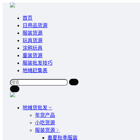
首页
日用品货源
服装货源
玩具货源
涂鸦玩具
童装货源
服装批发技巧
地摊赶集表
地摊货批发
年货产品
小吃货源
服装货源
春夏秋季服装