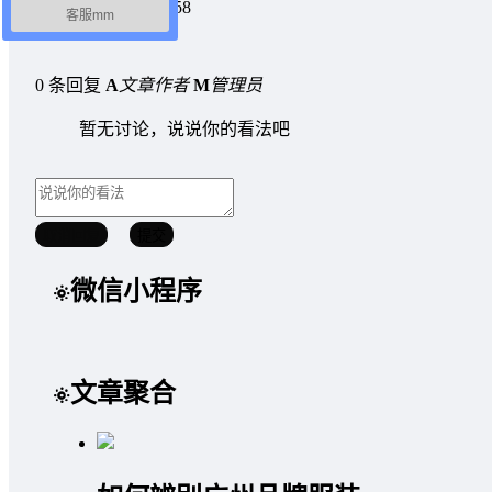
2020-8-12 23:08:58
客服mm
0 条回复
A
文章作者
M
管理员
暂无讨论，说说你的看法吧
取消回复
提交
微信小程序
文章聚合