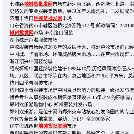
七浦路
地摊货批发网
市场东起河南北路，西迄浙江北路，南到
史悠久的专业服装集散地。经过26年风雨洗礼，已发展成
济南市洛口
地摊货批发网
市场
山东省济南市市辖区洛桥北济泺路53-1号 邮政编码：250100 联系
摊货批发网
市场 济南洛口服装
湖南株洲芦淞服装市场
芦淞服装市场经过20多年的发展壮大，株洲芦淞市场群已
中国城、华丽市场、环洲城品牌大市场……在芦淞市场群…
浙江绍兴中国轻纺城
绍兴柯桥中国轻纺城始建于1988年10月,历经风雨沐浴
场、八区、联合市场等在内，总占地面积77.8万平方米，总建
杭州四季青服装市场
杭州四季青服装市场是中国最具影响力的服装一级批发与流通
特色专业从事服装成衣销售渠道建设达 15年之久的四季青
郑州欢乐湖购物中心 郑州童装批发市场
郑州欢乐湖，是位于河南郑州火车站核心批发商圈的的专业服
总代等全国各地童装、婴幼、针织厂商1000多家
辽宁海城西柳
地摊货批发网
市场
西柳服装市场的商品以其款式新颖、品种齐全、质量上乘、