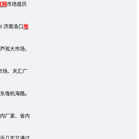
发网
市场是历
50 济南洛口
地
。芦淞大市场、
市场、天汇广
桥东堍杭海路。
国内厂家、省内
，近几年又通过