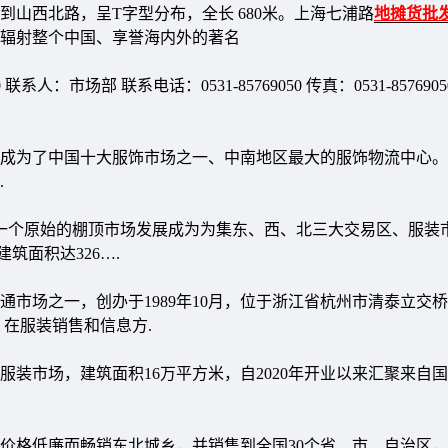
山西北路，呈T字型分布，全长 680米。上海七浦路
地摊货批
为辐射整个中国、享誉海内外的著名
人：市场部 联系电话：0531-85769050 传真：0531-857690
经成为了中国十大服饰市场之一、中南地区最大的服饰物流中心
.
,已从一个原始的棚顶市场发展成为为集东、西、北三大交易区、服装
筑面积达326….
市场之一，创办于1989年10月，位于浙江省杭州市清泰立交
，在服装销售和信息方.
装市场，建筑面积16万平方米，自2020年开业以来汇聚来自
价格低廉而畅销东北城乡，并销售到全国30个省、市、自治区