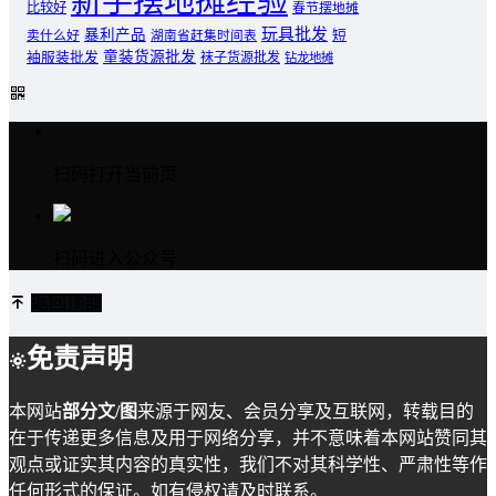
新手摆地摊经验
比较好
春节摆地摊
玩具批发
暴利产品
卖什么好
短
湖南省赶集时间表
童装货源批发
袖服装批发
袜子货源批发
钻龙地摊
扫码打开当前页
扫码进入公众号
返回顶部
免责声明
本网站
部分文/图
来源于网友、会员分享及互联网，转载目的
在于传递更多信息及用于网络分享，并不意味着本网站赞同其
观点或证实其内容的真实性，我们不对其科学性、严肃性等作
任何形式的保证。如有侵权请及时联系。