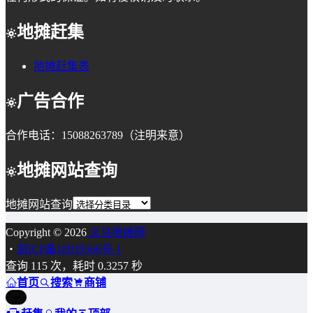
地摊赶集
地摊赶集表
广告合作
合作电话：15088263789（注明来意）
地摊网站查询
地摊网站查询
Copyright © 2026
义乌地摊网
・
浙ICP备18039566号-1
查询 115 次，耗时 0.3257 秒
首页
搜索
商铺