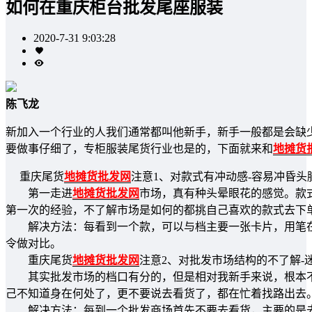
如何在重庆柜台批发尾座服装
2020-7-31 9:03:28
陈飞龙
新加入一个行业的人我们通常都叫他新手，新手一般都是会缺少
要做事仔细了，专柜服装尾货行业也是的，下面就来和
地摊货
重庆尾货
地摊货批发网
注意1、对款式有冲动感-容易冲昏头
第一走进
地摊货批发网
市场，真有种头晕眼花的感觉。款
第一次的经验，不了解市场是如何的都挑自己喜欢的款式去下
解决方法：每看到一个款，可以与档主要一张卡片，用笔在
令做对比。
重庆尾货
地摊货批发网
注意2、对批发市场结构的不了解-
其实批发市场的档口有分的，但是相对我新手来说，根本不
己不知道身在何处了，更不要说去看货了，都在忙着找路出去
解决方法：每到一个批发商场首先不要去看货，主要的是去了