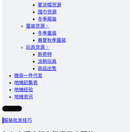
夏凉帽货源
围巾货源
冬季服装
童装货源
冬季童装
春夏秋季童装
玩具货源
新奇特
涂鸦玩具
商品出售
微商一件代发
地摊赶集表
地摊经验
地摊资讯
写文章
服装批发技巧