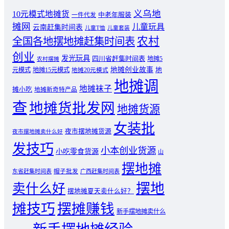
义乌地
10元模式地摊货
中老年服装
一件代发
摊网
儿童玩具
云南赶集时间表
儿童T恤
儿童套装
农村
全国各地摆地摊赶集时间表
创业
发光玩具
四川省赶集时间表
地摊5
农村摆摊
地摊创业故事
元模式
地摊15元模式
地
地摊20元模式
地摊调
地摊袜子
摊小吃
地摊新奇特产品
查
地摊货批发网
地摊货源
女装批
夜市摆地摊货源
夜市摆地摊卖什么好
发技巧
小本创业货源
小吃零食货源
山
摆地摊
东省赶集时间表
帽子批发
广西赶集时间表
摆地
卖什么好
摆地摊夏天卖什么好？
摊技巧
摆摊赚钱
新手摆地摊卖什么