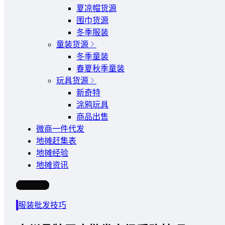
夏凉帽货源
围巾货源
冬季服装
童装货源
冬季童装
春夏秋季童装
玩具货源
新奇特
涂鸦玩具
商品出售
微商一件代发
地摊赶集表
地摊经验
地摊资讯
写文章
服装批发技巧