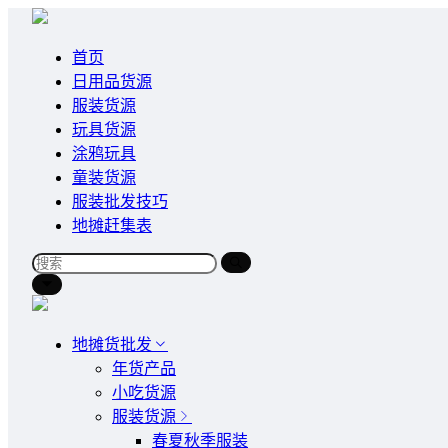
首页
日用品货源
服装货源
玩具货源
涂鸦玩具
童装货源
服装批发技巧
地摊赶集表
地摊货批发
年货产品
小吃货源
服装货源
春夏秋季服装