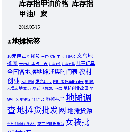
库存指甲油价格_库存指
甲油厂家
2019/05/15
地摊标签
义乌地
10元模式地摊货
中老年服装
一件代发
摊网
儿童玩具
云南赶集时间表
儿童T恤
儿童套装
农村
全国各地摆地摊赶集时间表
创业
发光玩具
四川省赶集时间表
地摊5
农村摆摊
地摊创业故事
元模式
地摊15元模式
地
地摊20元模式
地摊调
地摊袜子
摊小吃
地摊新奇特产品
查
地摊货批发网
地摊货源
女装批
夜市摆地摊货源
夜市摆地摊卖什么好