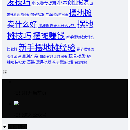
发技巧
小本创业货源
小吃零食货源
山
摆地摊
东省赶集时间表
帽子批发
广西赶集时间表
摆地
卖什么好
摆地摊夏天卖什么好？
摊技巧
摆摊赚钱
新手摆地摊卖什么
新手摆地摊经验
比较好
春节摆地摊
玩具批发
暴利产品
卖什么好
短
湖南省赶集时间表
童装货源批发
袖服装批发
袜子货源批发
钻龙地摊
扫码打开当前页
扫码进入公众号
返回顶部