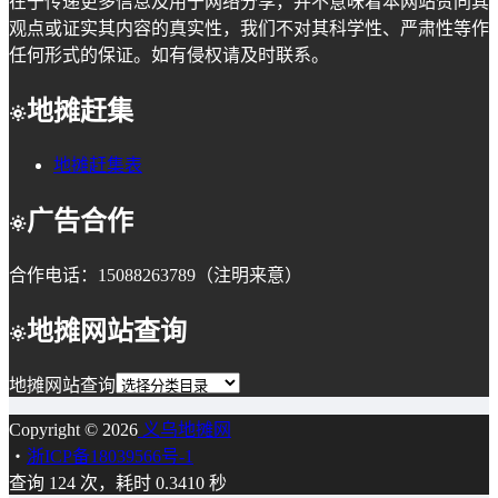
在于传递更多信息及用于网络分享，并不意味着本网站赞同其
观点或证实其内容的真实性，我们不对其科学性、严肃性等作
任何形式的保证。如有侵权请及时联系。
地摊赶集
地摊赶集表
广告合作
合作电话：15088263789（注明来意）
地摊网站查询
地摊网站查询
Copyright © 2026
义乌地摊网
・
浙ICP备18039566号-1
查询 124 次，耗时 0.3410 秒