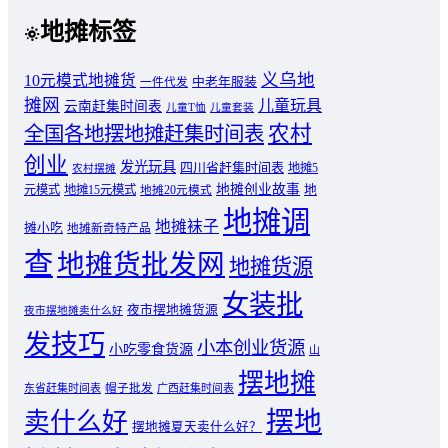
地摊标签
义乌地
10元模式地摊货
中老年服装
一件代发
摊网
儿童玩具
云南赶集时间表
儿童T恤
儿童套装
农村
全国各地摆地摊赶集时间表
创业
发光玩具
四川省赶集时间表
地摊5
农村摆摊
地摊创业故事
元模式
地摊15元模式
地
地摊20元模式
地摊调
地摊袜子
摊小吃
地摊新奇特产品
查
地摊货批发网
地摊货源
女装批
夜市摆地摊货源
夜市摆地摊卖什么好
发技巧
小本创业货源
小吃零食货源
山
摆地摊
东省赶集时间表
帽子批发
广西赶集时间表
摆地
卖什么好
摆地摊夏天卖什么好？