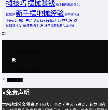
摊技巧
摆摊赚钱
新手摆地摊卖什么
新手摆地摊经验
比较好
春节摆地摊
玩具批发
暴利产品
卖什么好
短
湖南省赶集时间表
童装货源批发
袖服装批发
袜子货源批发
钻龙地摊
扫码打开当前页
扫码进入公众号
返回顶部
免责声明
本网站
部分文/图
来源于网友、会员分享及互联网，转载目的