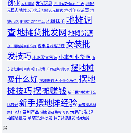
创业
发光玩具
四川省赶集时间表
地摊5
农村摆摊
地摊创业故事
元模式
地摊15元模式
地
地摊20元模式
地摊调
地摊袜子
摊小吃
地摊新奇特产品
查
地摊货批发网
地摊货源
女装批
夜市摆地摊货源
夜市摆地摊卖什么好
发技巧
小本创业货源
小吃零食货源
山
摆地摊
东省赶集时间表
帽子批发
广西赶集时间表
摆地
卖什么好
摆地摊夏天卖什么好？
摊技巧
摆摊赚钱
新手摆地摊卖什么
新手摆地摊经验
比较好
春节摆地摊
玩具批发
暴利产品
卖什么好
短
湖南省赶集时间表
童装货源批发
袖服装批发
袜子货源批发
钻龙地摊