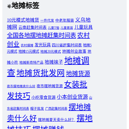
地摊标签
义乌地
10元模式地摊货
中老年服装
一件代发
摊网
儿童玩具
云南赶集时间表
儿童T恤
儿童套装
农村
全国各地摆地摊赶集时间表
创业
发光玩具
四川省赶集时间表
地摊5
农村摆摊
地摊创业故事
元模式
地摊15元模式
地
地摊20元模式
地摊调
地摊袜子
摊小吃
地摊新奇特产品
查
地摊货批发网
地摊货源
女装批
夜市摆地摊货源
夜市摆地摊卖什么好
发技巧
小本创业货源
小吃零食货源
山
摆地摊
东省赶集时间表
帽子批发
广西赶集时间表
摆地
卖什么好
摆地摊夏天卖什么好？