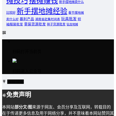
摊技巧
摆摊赚钱
新手摆地摊卖什么
新手摆地摊经验
比较好
春节摆地摊
玩具批发
暴利产品
卖什么好
短
湖南省赶集时间表
童装货源批发
袖服装批发
袜子货源批发
钻龙地摊
扫码打开当前页
扫码进入公众号
返回顶部
免责声明
本网站
部分文/图
来源于网友、会员分享及互联网，转载目的
在于传递更多信息及用于网络分享，并不意味着本网站赞同其