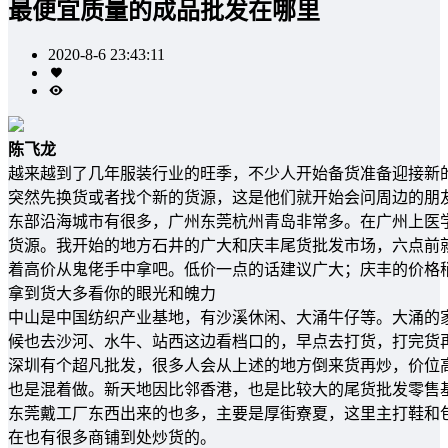
最便宜质量的成品批发在哪里
2020-8-6 23:43:11
陈飞龙
越来越到了几年服装行业的旺季，不少人开始备货准备迎接新
突然先换货或者找个新的货源，这是他们就开始会问周边的朋
东部沿海城市有很多，广州东莞杭州青岛非常多。在广州上医
货源。我开始的地方石井的广大和庆丰尾货批发市场，六点前
着高价从鬼佬手中拿吧。低价一点的话建议广大；庆丰的价格
拿到货大多看你的眼光和魄力
中山是中国纺织产业基地，有沙溪休闲、大涌牛仔等。大涌的
候也去沙河、水牛、站西这边看档口的，早点去打货，打完货
深圳有个超凡批发，很多人会从上述的地方倒来货再炒，价位
也是混着做。新天地因比邻香港，也是比较大的尾货批发零售
东莞戴工厂东西出来的也多，主要是厚街寮夏，这里主打鞋和
在也有很多商铺到处炒货的。