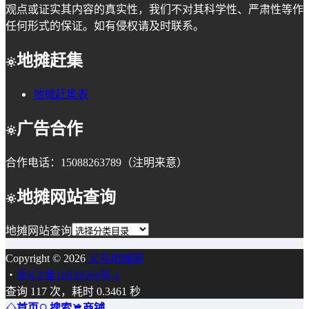
观点或证实其内容的真实性，我们不对其科学性、严肃性等作
任何形式的保证。如有侵权请及时联系。
地摊赶集
地摊赶集表
广告合作
合作电话：15088263789（注明来意）
地摊网站查询
地摊网站查询
Copyright © 2026
义乌地摊网
・
浙ICP备18039566号-1
查询 117 次，耗时 0.3461 秒
首页
搜索
商铺