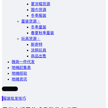
夏凉帽货源
围巾货源
冬季服装
童装货源
冬季童装
春夏秋季童装
玩具货源
新奇特
涂鸦玩具
商品出售
微商一件代发
地摊赶集表
地摊经验
地摊资讯
写文章
服装批发技巧