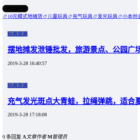
海报分享
10元模式地摊货
儿童玩具
充气玩具
发光玩具
小本创
玩具货源
摆地摊发泄锤批发，旅游景点、公园广
2019-3-28 16:40:57
玩具货源
充气发光斑点大青蛙，拉绳弹跳，适合
2019-3-28 17:18:08
0 条回复
A
文章作者
M
管理员