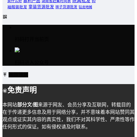
玩具批发
暴利产品
卖什么好
短
湖南省赶集时间表
童装货源批发
袖服装批发
袜子货源批发
钻龙地摊
扫码打开当前页
扫码进入公众号
返回顶部
免责声明
本网站
部分文/图
来源于网友、会员分享及互联网，转载目的
在于传递更多信息及用于网络分享，并不意味着本网站赞同其
观点或证实其内容的真实性，我们不对其科学性、严肃性等作
任何形式的保证。如有侵权请及时联系。