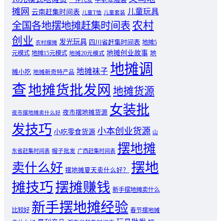
一件代发
摊网
儿童玩具
云南赶集时间表
儿童T恤
儿童套装
农村
全国各地摆地摊赶集时间表
创业
发光玩具
四川省赶集时间表
地摊5
农村摆摊
地摊创业故事
元模式
地摊15元模式
地
地摊20元模式
地摊调
地摊袜子
摊小吃
地摊新奇特产品
查
地摊货批发网
地摊货源
女装批
夜市摆地摊货源
夜市摆地摊卖什么好
发技巧
小本创业货源
小吃零食货源
山
摆地摊
东省赶集时间表
帽子批发
广西赶集时间表
摆地
卖什么好
摆地摊夏天卖什么好？
摊技巧
摆摊赚钱
新手摆地摊卖什么
新手摆地摊经验
比较好
春节摆地摊