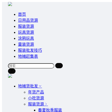
首页
日用品货源
服装货源
玩具货源
涂鸦玩具
童装货源
服装批发技巧
地摊赶集表
地摊货批发
年货产品
小吃货源
服装货源
春夏秋季服装