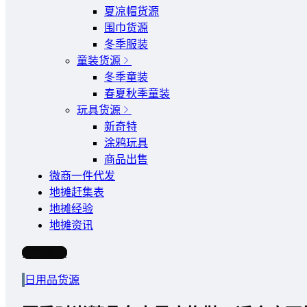
夏凉帽货源
围巾货源
冬季服装
童装货源
冬季童装
春夏秋季童装
玩具货源
新奇特
涂鸦玩具
商品出售
微商一件代发
地摊赶集表
地摊经验
地摊资讯
写文章
日用品货源