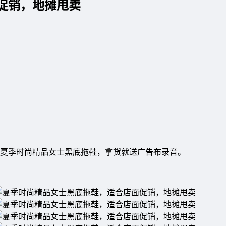
促销，地摊甩卖
夏季时尚精品女士黑底拖鞋，拿货就送广告布录音。