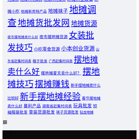
地摊调
地摊袜子
摊小吃
地摊新奇特产品
查
地摊货批发网
地摊货源
女装批
夜市摆地摊货源
夜市摆地摊卖什么好
发技巧
小本创业货源
小吃零食货源
山
摆地摊
东省赶集时间表
帽子批发
广西赶集时间表
摆地
卖什么好
摆地摊夏天卖什么好？
摊技巧
摆摊赚钱
新手摆地摊卖什么
新手摆地摊经验
比较好
春节摆地摊
玩具批发
暴利产品
卖什么好
短
湖南省赶集时间表
童装货源批发
袖服装批发
袜子货源批发
钻龙地摊