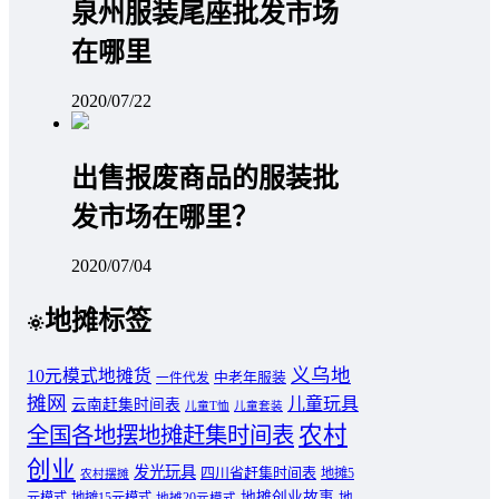
泉州服装尾座批发市场
在哪里
2020/07/22
出售报废商品的服装批
发市场在哪里？
2020/07/04
地摊标签
义乌地
10元模式地摊货
中老年服装
一件代发
摊网
儿童玩具
云南赶集时间表
儿童T恤
儿童套装
农村
全国各地摆地摊赶集时间表
创业
发光玩具
四川省赶集时间表
地摊5
农村摆摊
地摊创业故事
元模式
地摊15元模式
地
地摊20元模式