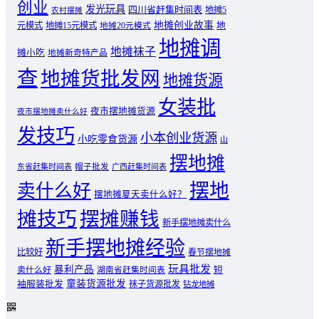
创业
发光玩具
四川省赶集时间表
地摊5
农村摆摊
地摊创业故事
元模式
地摊15元模式
地
地摊20元模式
地摊调
地摊袜子
摊小吃
地摊新奇特产品
查
地摊货批发网
地摊货源
女装批
夜市摆地摊货源
夜市摆地摊卖什么好
发技巧
小本创业货源
小吃零食货源
山
摆地摊
东省赶集时间表
帽子批发
广西赶集时间表
摆地
卖什么好
摆地摊夏天卖什么好？
摊技巧
摆摊赚钱
新手摆地摊卖什么
新手摆地摊经验
比较好
春节摆地摊
玩具批发
暴利产品
卖什么好
短
湖南省赶集时间表
童装货源批发
袖服装批发
袜子货源批发
钻龙地摊