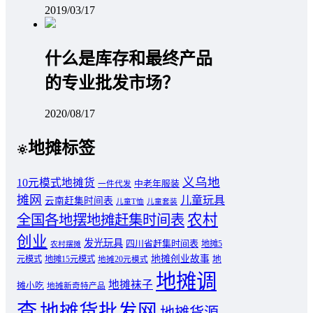
2019/03/17
什么是库存和最终产品
的专业批发市场？
2020/08/17
地摊标签
义乌地
10元模式地摊货
中老年服装
一件代发
摊网
儿童玩具
云南赶集时间表
儿童T恤
儿童套装
农村
全国各地摆地摊赶集时间表
创业
发光玩具
四川省赶集时间表
地摊5
农村摆摊
地摊创业故事
元模式
地摊15元模式
地
地摊20元模式
地摊调
地摊袜子
摊小吃
地摊新奇特产品
查
地摊货批发网
地摊货源