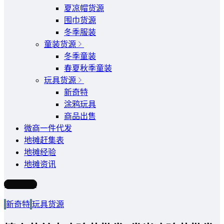
夏凉帽货源
围巾货源
冬季服装
童装货源
冬季童装
春夏秋季童装
玩具货源
新奇特
涂鸦玩具
商品出售
微商一件代发
地摊赶集表
地摊经验
地摊资讯
写文章
新奇特
玩具货源