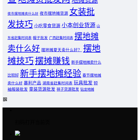
女装批
夜市摆地摊货源
夜市摆地摊卖什么好
发技巧
小本创业货源
小吃零食货源
山
摆地摊
东省赶集时间表
帽子批发
广西赶集时间表
摆地
卖什么好
摆地摊夏天卖什么好？
摊技巧
摆摊赚钱
新手摆地摊卖什么
新手摆地摊经验
比较好
春节摆地摊
玩具批发
暴利产品
卖什么好
短
湖南省赶集时间表
童装货源批发
袖服装批发
袜子货源批发
钻龙地摊
扫码打开当前页