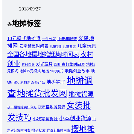
2018/09/27
地摊标签
义乌地
10元模式地摊货
中老年服装
一件代发
摊网
儿童玩具
云南赶集时间表
儿童T恤
儿童套装
农村
全国各地摆地摊赶集时间表
创业
发光玩具
四川省赶集时间表
地摊5
农村摆摊
地摊创业故事
元模式
地摊15元模式
地
地摊20元模式
地摊调
地摊袜子
摊小吃
地摊新奇特产品
查
地摊货批发网
地摊货源
女装批
夜市摆地摊货源
夜市摆地摊卖什么好
发技巧
小本创业货源
小吃零食货源
山
摆地摊
东省赶集时间表
帽子批发
广西赶集时间表