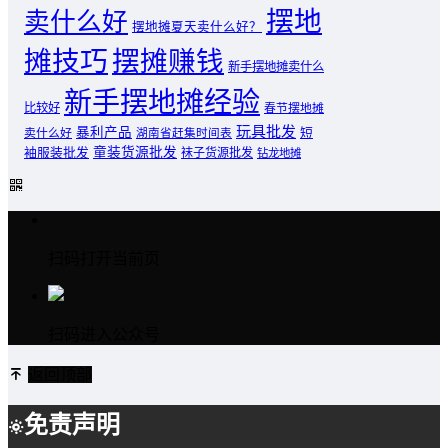
摆地
卖什么好
摆地摊夏天卖什么好？
摊技巧
摆摊赚钱
新手摆地摊卖什么
新手摆地摊经验
比较好
春节摆地摊
玩具批发
暴利产品
卖什么好
短
湖南省赶集时间表
童装货源批发
袖服装批发
袜子货源批发
钻龙地摊
扫码打开当前页
扫码进入公众号
返回顶部
免责声明