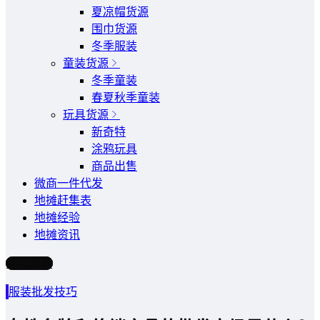
夏凉帽货源
围巾货源
冬季服装
童装货源
冬季童装
春夏秋季童装
玩具货源
新奇特
涂鸦玩具
商品出售
微商一件代发
地摊赶集表
地摊经验
地摊资讯
写文章
服装批发技巧