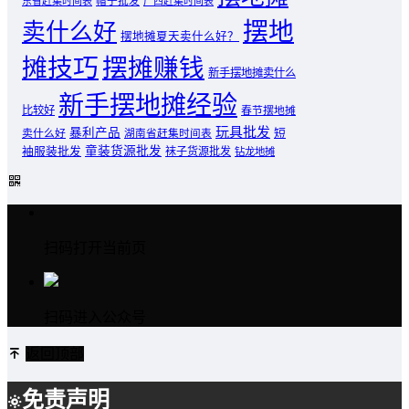
东省赶集时间表
帽子批发
广西赶集时间表
摆地
卖什么好
摆地摊夏天卖什么好？
摊技巧
摆摊赚钱
新手摆地摊卖什么
新手摆地摊经验
比较好
春节摆地摊
玩具批发
暴利产品
卖什么好
短
湖南省赶集时间表
童装货源批发
袖服装批发
袜子货源批发
钻龙地摊
扫码打开当前页
扫码进入公众号
返回顶部
免责声明