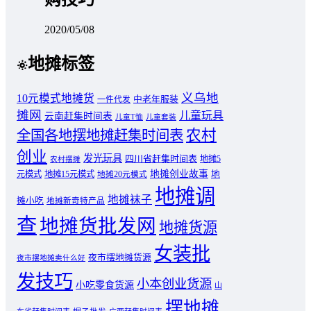
2020/05/08
地摊标签
义乌地
10元模式地摊货
中老年服装
一件代发
摊网
儿童玩具
云南赶集时间表
儿童T恤
儿童套装
农村
全国各地摆地摊赶集时间表
创业
发光玩具
四川省赶集时间表
地摊5
农村摆摊
地摊创业故事
元模式
地摊15元模式
地
地摊20元模式
地摊调
地摊袜子
摊小吃
地摊新奇特产品
查
地摊货批发网
地摊货源
女装批
夜市摆地摊货源
夜市摆地摊卖什么好
发技巧
小本创业货源
小吃零食货源
山
摆地摊