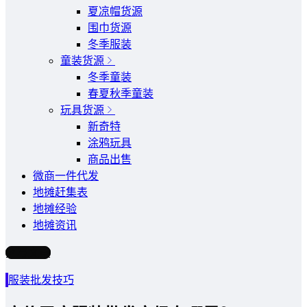
夏凉帽货源
围巾货源
冬季服装
童装货源
冬季童装
春夏秋季童装
玩具货源
新奇特
涂鸦玩具
商品出售
微商一件代发
地摊赶集表
地摊经验
地摊资讯
写文章
服装批发技巧