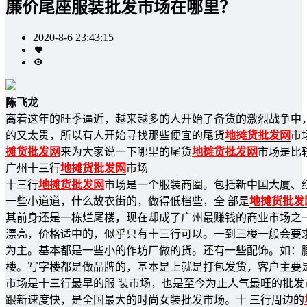
廉价尾座服装批发市场在哪里？
2020-8-6 23:43:15
陈飞龙
离着这年的旺季逼近，越来越多的人开始了备货的激烈战争中
的又太贵，所以有人开始寻找那些便宜的尾货
地摊货批发网
市
摊货批发网
来为大家说一下哪里的尾货
地摊货批发网
市场是比
广州十三行
地摊货批发网
市场
十三行
地摊货批发网
市场是一个服装商圈。包括新中国大厦、
一些小道道，什么故衣街的，做得低档些，全 部是
地摊货批发
其前身还是一栋烂尾楼，现在却成了广州最赚钱的商业市场之一
漂亮，价格适中的，似乎只有十三行可以。一到三楼一般会要
为主。基本都是一些小的作坊厂做的货。还有一些配饰。如：腰
楼。写字楼都是做品牌的，基本是上就是打包发货，客户主要
市场是十三行最早的服 装市场，也是至今为止人气最旺的批
跟新速度快，是全国最大的时尚女装批发市场。十 三行周边的