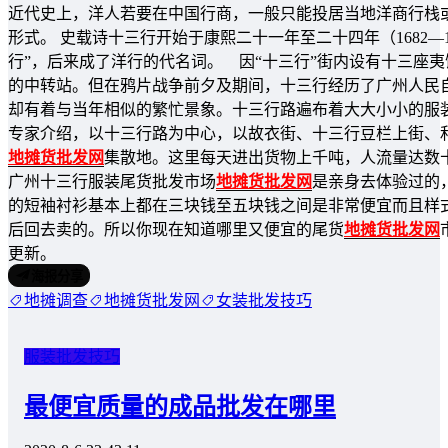
近代史上，洋人若要在中国行商，一般只能投居当地洋商行栈
形式。 史载诗十三行开始于康熙二十一年至二十四年（1682
行”，后来成了洋行的代名词。 因“十三行”街内设有十三座
的中转站。但在鸦片战争前夕及期间，十三行经历了广州人民
却有着与当年相似的繁忙景象。十三行路遍布着大大小小的服
专家介绍，以十三行路为中心，以故衣街、十三行豆栏上街、
地摊货批发网
集散地。这里每天进出货物上千吨，人流量达数
广州十三行服装尾货批发市场
地摊货批发网
是亲身去体验过的
的短袖衬衫基本上都在三块钱至五块钱之间是非常便宜而且样
后回去卖的。所以你现在知道哪里又便宜的尾货
地摊货批发网
更新。
海报分享
地摊调查
地摊货批发网
女装批发技巧
服装批发技巧
最便宜质量的成品批发在哪里