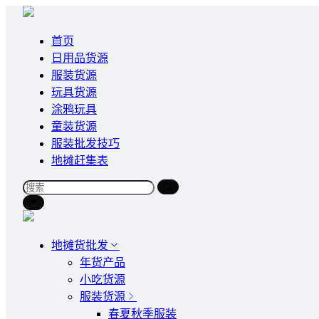
首页
日用品货源
服装货源
玩具货源
涂鸦玩具
童装货源
服装批发技巧
地摊赶集表
地摊货批发
年货产品
小吃货源
服装货源
春夏秋季服装