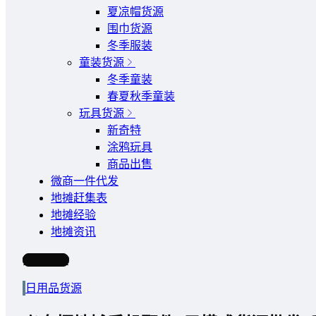
夏凉帽货源
围巾货源
冬季服装
童装货源
冬季童装
春夏秋季童装
玩具货源
新奇特
涂鸦玩具
商品出售
微商一件代发
地摊赶集表
地摊经验
地摊资讯
写文章
日用品货源