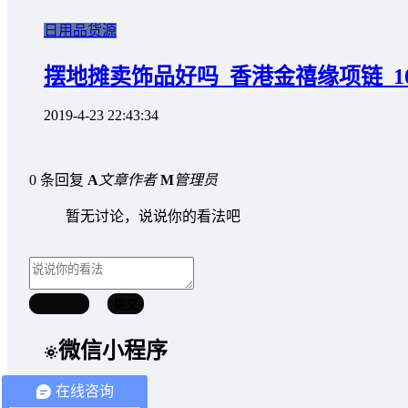
日用品货源
摆地摊卖饰品好吗_香港金禧缘项链_1
2019-4-23 22:43:34
0 条回复
A
文章作者
M
管理员
暂无讨论，说说你的看法吧
取消回复
提交
微信小程序
在线咨询