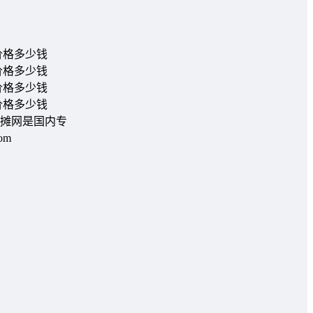
摊网是国内专
om