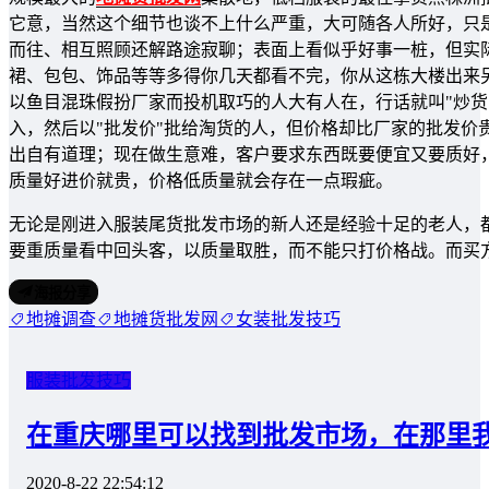
它意，当然这个细节也谈不上什么严重，大可随各人所好，只是
而往、相互照顾还解路途寂聊；表面上看似乎好事一桩，但实
裙、包包、饰品等等多得你几天都看不完，你从这栋大楼出来
以鱼目混珠假扮厂家而投机取巧的人大有人在，行话就叫"炒货
入，然后以"批发价"批给淘货的人，但价格却比厂家的批发价
出自有道理；现在做生意难，客户要求东西既要便宜又要质好，
质量好进价就贵，价格低质量就会存在一点瑕疵。
无论是刚进入服装尾货批发市场的新人还是经验十足的老人，
要重质量看中回头客，以质量取胜，而不能只打价格战。而买
海报分享
地摊调查
地摊货批发网
女装批发技巧
服装批发技巧
在重庆哪里可以找到批发市场，在那里
2020-8-22 22:54:12