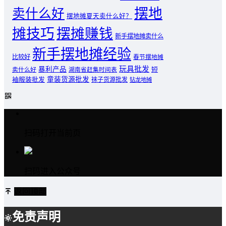
摆地
卖什么好
摆地摊夏天卖什么好？
摊技巧
摆摊赚钱
新手摆地摊卖什么
新手摆地摊经验
比较好
春节摆地摊
玩具批发
暴利产品
卖什么好
短
湖南省赶集时间表
童装货源批发
袖服装批发
袜子货源批发
钻龙地摊
扫码打开当前页
扫码进入公众号
返回顶部
免责声明