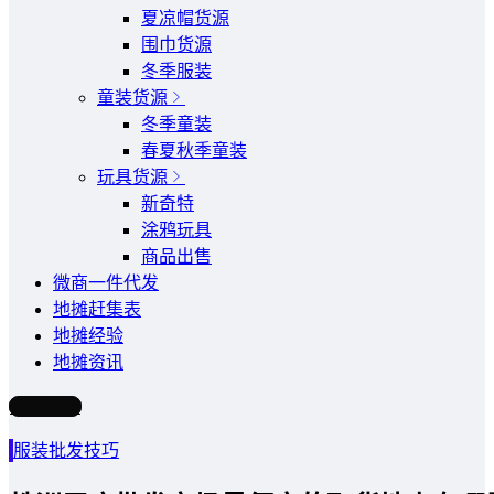
夏凉帽货源
围巾货源
冬季服装
童装货源
冬季童装
春夏秋季童装
玩具货源
新奇特
涂鸦玩具
商品出售
微商一件代发
地摊赶集表
地摊经验
地摊资讯
写文章
服装批发技巧