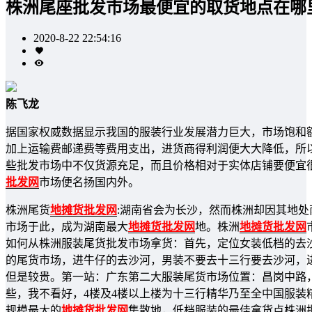
株洲尾座批发市场最便宜的取货地点在哪
2020-8-22 22:54:16
陈飞龙
据国家权威数据显示我国的服装行业发展潜力巨大，市场饱和
加上运输费邮递费等费用支出，进货商得利润便大大降低，所
些批发市场中不仅货源充足，而且价格相对于实体店铺要便宜
批发网
市场便名扬国内外。
株洲尾货
地摊货批发网
:湖南省会为长沙，然而株洲却因其地处
市场于此，成为湖南最大
地摊货批发网
地。株洲
地摊货批发网
如何从株洲服装尾货批发市场拿货：首先，定位女装低档的去
的尾货市场，进牛仔的去沙河，男装不要去十三行要去沙河，
但是较贵。第一站：广东第二大服装尾货市场位置：昌岗中路，
些，我不看好，4楼及4楼以上楼为十三行精华乃至全中国服
规模最大的
地摊货批发网
集散地，低档服装的最佳拿货点株洲