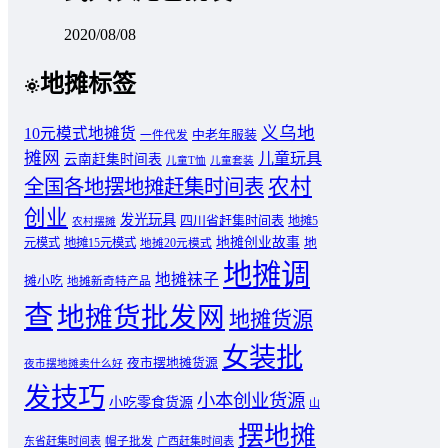
2020/08/08
地摊标签
义乌地
10元模式地摊货
中老年服装
一件代发
摊网
儿童玩具
云南赶集时间表
儿童T恤
儿童套装
农村
全国各地摆地摊赶集时间表
创业
发光玩具
四川省赶集时间表
地摊5
农村摆摊
地摊创业故事
元模式
地摊15元模式
地
地摊20元模式
地摊调
地摊袜子
摊小吃
地摊新奇特产品
查
地摊货批发网
地摊货源
女装批
夜市摆地摊货源
夜市摆地摊卖什么好
发技巧
小本创业货源
小吃零食货源
山
摆地摊
东省赶集时间表
帽子批发
广西赶集时间表