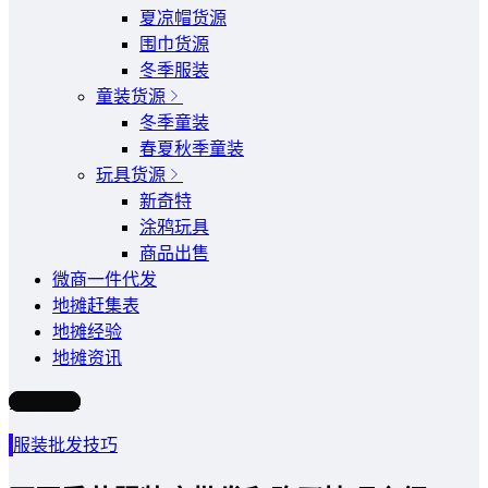
夏凉帽货源
围巾货源
冬季服装
童装货源
冬季童装
春夏秋季童装
玩具货源
新奇特
涂鸦玩具
商品出售
微商一件代发
地摊赶集表
地摊经验
地摊资讯
写文章
服装批发技巧