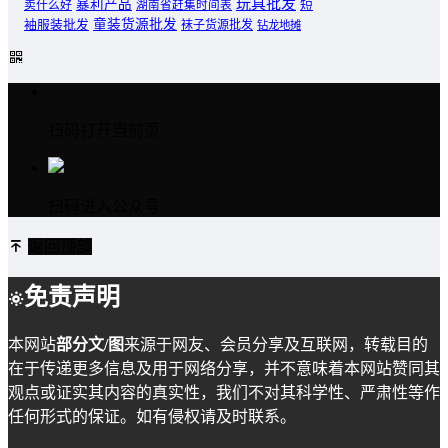
玩具批发
暴利产品
卖什么好
短
湖南省赶集时间表
童装货源批发
袖服装批发
袜子货源批发
钻龙地摊
扫码打开当前页
扫码进入公众号
返回顶部
免责声明
本网站
部分文/图
来源于网友、会员分享及互联网，转载目的
在于传递更多信息及用于网络分享，并不意味着本网站赞同其
观点或证实其内容的真实性，我们不对其科学性、严肃性等作
任何形式的保证。如有侵权请及时联系。