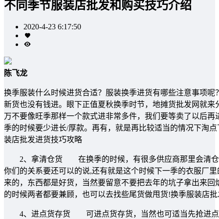
不同季节服装店批发和购买技巧介绍
2020-4-23 6:17:50
陈飞龙
换季服装什么时候进货合适？服装换季进货有哪些注意事项呢
新货也没有钱进。眼下正值夏秋换季时节，地摊货批发网就
万不要像旺季那样一个款式进非常多件，我们要等卖了以后再
季的时候要少进长/厚款。再有，就是再比较适当的情况下淘
装店批发进货技巧攻略
2、拿清仓货 在换季的时候，有很多供应商那里会清仓，
你们的关系要还可以的说,还有就是这个时候下一季的衣服厂里
来的，东西都是好货，当然要留意不要把去年的坑子拿出来
的时候两者都要兼顾，也可以去找些尾货做甩货!换季服装店批
4、进点货存货 可进点货存货，当然也可适当先抢进点秋