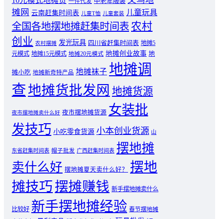
10元模式地摊货
中老年服装
一件代发
摊网
儿童玩具
云南赶集时间表
儿童T恤
儿童套装
农村
全国各地摆地摊赶集时间表
创业
发光玩具
四川省赶集时间表
地摊5
农村摆摊
地摊创业故事
元模式
地摊15元模式
地
地摊20元模式
地摊调
地摊袜子
摊小吃
地摊新奇特产品
查
地摊货批发网
地摊货源
女装批
夜市摆地摊货源
夜市摆地摊卖什么好
发技巧
小本创业货源
小吃零食货源
山
摆地摊
东省赶集时间表
帽子批发
广西赶集时间表
摆地
卖什么好
摆地摊夏天卖什么好？
摊技巧
摆摊赚钱
新手摆地摊卖什么
新手摆地摊经验
比较好
春节摆地摊