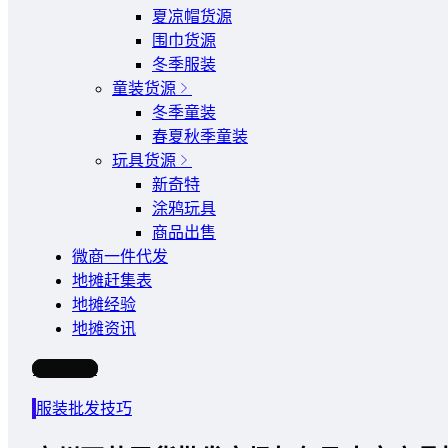
夏凉帽货源
围巾货源
冬季服装
童装货源
冬季童装
春夏秋季童装
玩具货源
新奇特
涂鸦玩具
商品出售
微商一件代发
地摊赶集表
地摊经验
地摊资讯
写文章
服装批发技巧