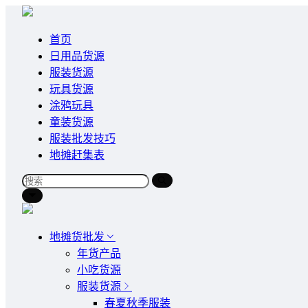
首页
日用品货源
服装货源
玩具货源
涂鸦玩具
童装货源
服装批发技巧
地摊赶集表
地摊货批发
年货产品
小吃货源
服装货源
春夏秋季服装