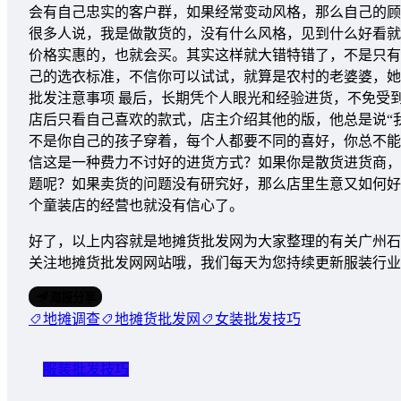
会有自己忠实的客户群，如果经常变动风格，那么自己的顾
很多人说，我是做散货的，没有什么风格，见到什么好看就
价格实惠的，也就会买。其实这样就大错特错了，不是只有
己的选衣标准，不信你可以试试，就算是农村的老婆婆，她
批发注意事项 最后，长期凭个人眼光和经验进货，不免受
店后只看自己喜欢的款式，店主介绍其他的版，他总是说“
不是你自己的孩子穿着，每个人都要不同的喜好，你总不能
信这是一种费力不讨好的进货方式？如果你是散货进货商，
题呢？如果卖货的问题没有研究好，那么店里生意又如何好
个童装店的经营也就没有信心了。
好了，以上内容就是地摊货批发网为大家整理的有关广州石
关注地摊货批发网网站哦，我们每天为您持续更新服装行业
海报分享
地摊调查
地摊货批发网
女装批发技巧
服装批发技巧