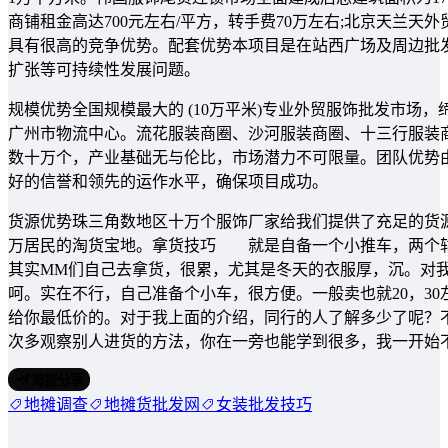
商铺租金高达700元左右/平方，转手费70万左右;北京天兰天
具有很高的竞争优势。配套优势本项目是在站西广场及周边批
扩张等可持续性发展问题。
规模优势全国规模最大的 (10万平米)专业外贸服饰批发市
广州市物流中心。流花服装商圈、沙河服装商圈、十三行服装
数十万个，产业基础无与伦比，市场潜力不可限量。团队优势
好的信誉和领先的运作水平，确保项目成功。
货源优势珠三角数地区十万个服饰厂家给我们提供了充足的货
万居民的淘货宝地。拿货技巧 就是自备一个小推车，两个轱
其实MM们自己去拿货，很累，尤其是冬天的衣服厚，沉。对
呵。实在不行，自己准备个小车，很方便。一般卖也就20，3
给你最低价的。对于我上面的介绍，同行的人了解多少了呢？
次多观察别人进货的方法，你在一旁也能学到很多，我一开始
海报分享
地摊调查
地摊货批发网
女装批发技巧