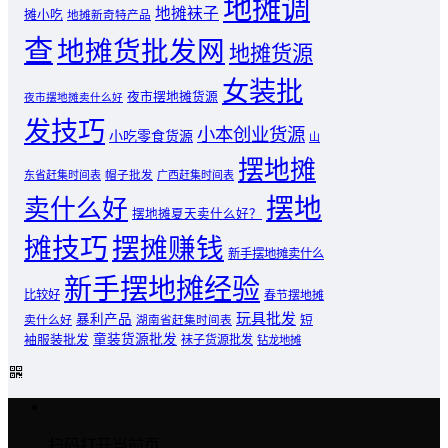
地摊调
地摊袜子
摊小吃
地摊新奇特产品
查
地摊货批发网
地摊货源
女装批
夜市摆地摊货源
夜市摆地摊卖什么好
发技巧
小本创业货源
小吃零食货源
山
摆地摊
东省赶集时间表
帽子批发
广西赶集时间表
摆地
卖什么好
摆地摊夏天卖什么好？
摊技巧
摆摊赚钱
新手摆地摊卖什么
新手摆地摊经验
比较好
春节摆地摊
玩具批发
暴利产品
卖什么好
短
湖南省赶集时间表
童装货源批发
袖服装批发
袜子货源批发
钻龙地摊
扫码打开当前页