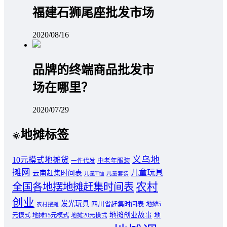
福建石狮尾座批发市场
2020/08/16
品牌的终端商品批发市
场在哪里？
2020/07/29
地摊标签
义乌地
10元模式地摊货
中老年服装
一件代发
摊网
儿童玩具
云南赶集时间表
儿童T恤
儿童套装
农村
全国各地摆地摊赶集时间表
创业
发光玩具
四川省赶集时间表
地摊5
农村摆摊
地摊创业故事
元模式
地摊15元模式
地
地摊20元模式