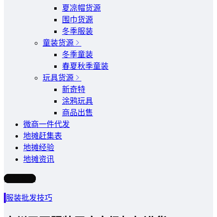
夏凉帽货源
围巾货源
冬季服装
童装货源
冬季童装
春夏秋季童装
玩具货源
新奇特
涂鸦玩具
商品出售
微商一件代发
地摊赶集表
地摊经验
地摊资讯
写文章
服装批发技巧