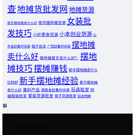
查
地摊货批发网
地摊货源
女装批
夜市摆地摊货源
夜市摆地摊卖什么好
发技巧
小本创业货源
小吃零食货源
山
摆地摊
东省赶集时间表
帽子批发
广西赶集时间表
摆地
卖什么好
摆地摊夏天卖什么好？
摊技巧
摆摊赚钱
新手摆地摊卖什么
新手摆地摊经验
比较好
春节摆地摊
玩具批发
暴利产品
卖什么好
短
湖南省赶集时间表
童装货源批发
袖服装批发
袜子货源批发
钻龙地摊
扫码打开当前页