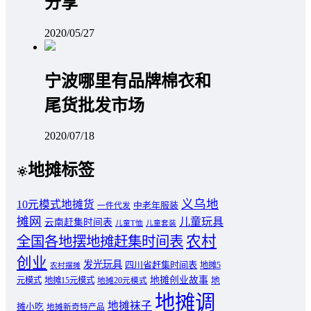
分享
2020/05/27
宁波哪里有品牌棉衣和
尾货批发市场
2020/07/18
地摊标签
义乌地
10元模式地摊货
中老年服装
一件代发
摊网
儿童玩具
云南赶集时间表
儿童T恤
儿童套装
农村
全国各地摆地摊赶集时间表
创业
发光玩具
四川省赶集时间表
地摊5
农村摆摊
地摊创业故事
元模式
地摊15元模式
地
地摊20元模式
地摊调
地摊袜子
摊小吃
地摊新奇特产品