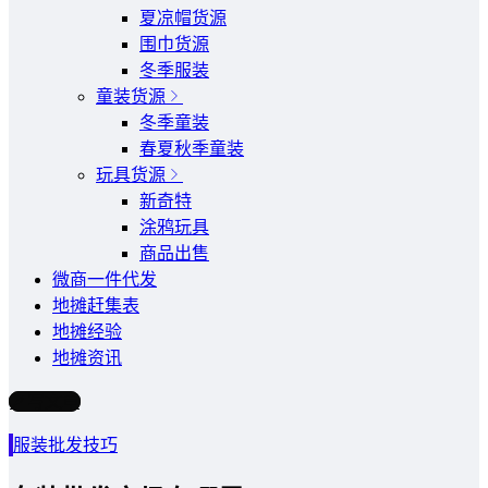
夏凉帽货源
围巾货源
冬季服装
童装货源
冬季童装
春夏秋季童装
玩具货源
新奇特
涂鸦玩具
商品出售
微商一件代发
地摊赶集表
地摊经验
地摊资讯
写文章
服装批发技巧