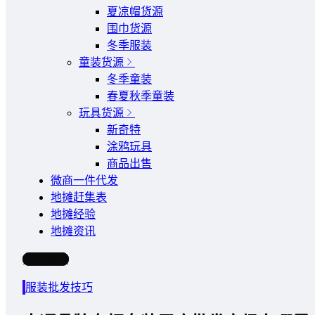
夏凉帽货源
围巾货源
冬季服装
童装货源
冬季童装
春夏秋季童装
玩具货源
新奇特
涂鸦玩具
商品出售
微商一件代发
地摊赶集表
地摊经验
地摊资讯
写文章
服装批发技巧