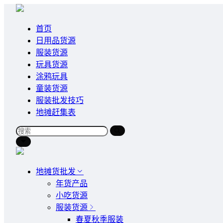
首页
日用品货源
服装货源
玩具货源
涂鸦玩具
童装货源
服装批发技巧
地摊赶集表
地摊货批发
年货产品
小吃货源
服装货源
春夏秋季服装