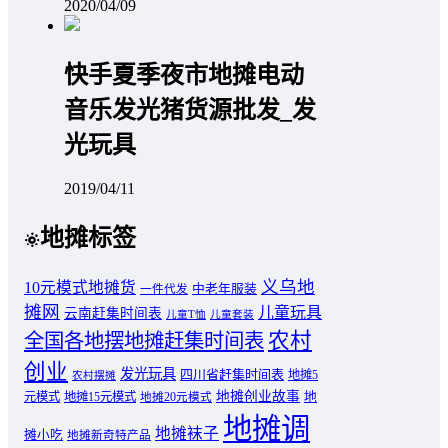
2020/04/09
快手夏季夜市地摊电动
音乐发光猪货源批发_发
光玩具
2019/04/11
地摊标签
义乌地
10元模式地摊货
中老年服装
一件代发
摊网
儿童玩具
云南赶集时间表
儿童T恤
儿童套装
农村
全国各地摆地摊赶集时间表
创业
发光玩具
四川省赶集时间表
地摊5
农村摆摊
地摊创业故事
元模式
地摊15元模式
地
地摊20元模式
地摊调
地摊袜子
摊小吃
地摊新奇特产品