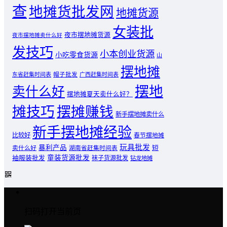
查
地摊货批发网
地摊货源
女装批
夜市摆地摊货源
夜市摆地摊卖什么好
发技巧
小本创业货源
小吃零食货源
山
摆地摊
东省赶集时间表
帽子批发
广西赶集时间表
摆地
卖什么好
摆地摊夏天卖什么好？
摊技巧
摆摊赚钱
新手摆地摊卖什么
新手摆地摊经验
比较好
春节摆地摊
玩具批发
暴利产品
卖什么好
短
湖南省赶集时间表
童装货源批发
袖服装批发
袜子货源批发
钻龙地摊
扫码打开当前页