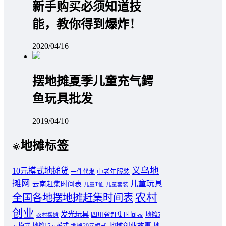
新手购买必须知道技
能，教你得到爆炸！
2020/04/16
摆地摊夏季儿童充气鳄
鱼玩具批发
2019/04/10
地摊标签
义乌地
10元模式地摊货
中老年服装
一件代发
摊网
儿童玩具
云南赶集时间表
儿童T恤
儿童套装
农村
全国各地摆地摊赶集时间表
创业
发光玩具
四川省赶集时间表
地摊5
农村摆摊
地摊创业故事
元模式
地摊15元模式
地