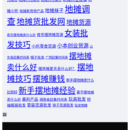
地摊20元模式
地摊调
地摊袜子
摊小吃
地摊新奇特产品
查
地摊货批发网
地摊货源
女装批
夜市摆地摊货源
夜市摆地摊卖什么好
发技巧
小本创业货源
小吃零食货源
山
摆地摊
东省赶集时间表
帽子批发
广西赶集时间表
摆地
卖什么好
摆地摊夏天卖什么好？
摊技巧
摆摊赚钱
新手摆地摊卖什么
新手摆地摊经验
比较好
春节摆地摊
玩具批发
暴利产品
卖什么好
短
湖南省赶集时间表
童装货源批发
袖服装批发
袜子货源批发
钻龙地摊