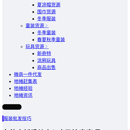
夏凉帽货源
围巾货源
冬季服装
童装货源
冬季童装
春夏秋季童装
玩具货源
新奇特
涂鸦玩具
商品出售
微商一件代发
地摊赶集表
地摊经验
地摊资讯
写文章
服装批发技巧