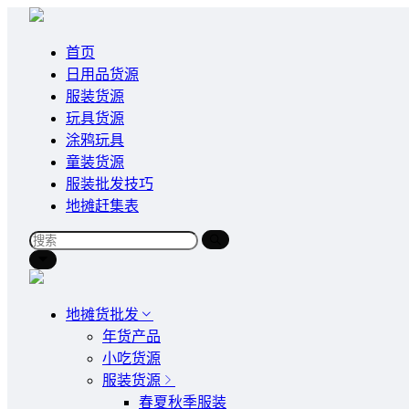
首页
日用品货源
服装货源
玩具货源
涂鸦玩具
童装货源
服装批发技巧
地摊赶集表
地摊货批发
年货产品
小吃货源
服装货源
春夏秋季服装