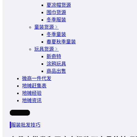
夏凉帽货源
围巾货源
冬季服装
童装货源
冬季童装
春夏秋季童装
玩具货源
新奇特
涂鸦玩具
商品出售
微商一件代发
地摊赶集表
地摊经验
地摊资讯
写文章
服装批发技巧