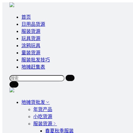
首页
日用品货源
服装货源
玩具货源
涂鸦玩具
童装货源
服装批发技巧
地摊赶集表
地摊货批发
年货产品
小吃货源
服装货源
春夏秋季服装