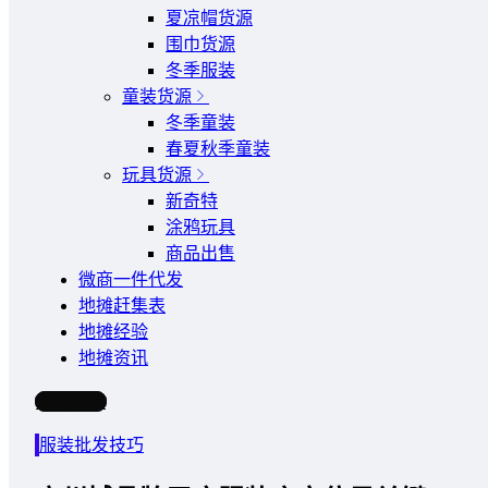
夏凉帽货源
围巾货源
冬季服装
童装货源
冬季童装
春夏秋季童装
玩具货源
新奇特
涂鸦玩具
商品出售
微商一件代发
地摊赶集表
地摊经验
地摊资讯
写文章
服装批发技巧