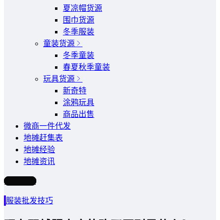
夏凉帽货源
围巾货源
冬季服装
童装货源
冬季童装
春夏秋季童装
玩具货源
新奇特
涂鸦玩具
商品出售
微商一件代发
地摊赶集表
地摊经验
地摊资讯
写文章
服装批发技巧