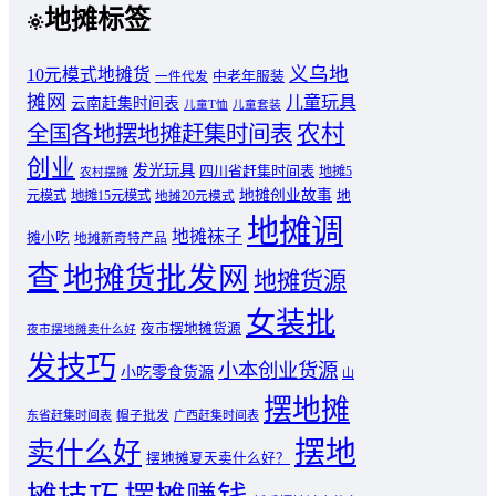
地摊标签
义乌地
10元模式地摊货
中老年服装
一件代发
摊网
儿童玩具
云南赶集时间表
儿童T恤
儿童套装
农村
全国各地摆地摊赶集时间表
创业
发光玩具
四川省赶集时间表
地摊5
农村摆摊
地摊创业故事
元模式
地摊15元模式
地
地摊20元模式
地摊调
地摊袜子
摊小吃
地摊新奇特产品
查
地摊货批发网
地摊货源
女装批
夜市摆地摊货源
夜市摆地摊卖什么好
发技巧
小本创业货源
小吃零食货源
山
摆地摊
东省赶集时间表
帽子批发
广西赶集时间表
摆地
卖什么好
摆地摊夏天卖什么好？