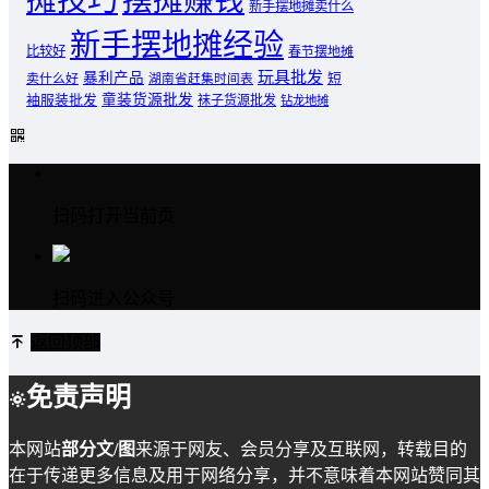
摊技巧
摆摊赚钱
新手摆地摊卖什么
新手摆地摊经验
比较好
春节摆地摊
玩具批发
暴利产品
卖什么好
短
湖南省赶集时间表
童装货源批发
袖服装批发
袜子货源批发
钻龙地摊
扫码打开当前页
扫码进入公众号
返回顶部
免责声明
本网站
部分文/图
来源于网友、会员分享及互联网，转载目的
在于传递更多信息及用于网络分享，并不意味着本网站赞同其