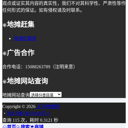
观点或证实其内容的真实性，我们不对其科学性、严肃性等作
任何形式的保证。如有侵权请及时联系。
地摊赶集
地摊赶集表
广告合作
合作电话：15088263789（注明来意）
地摊网站查询
地摊网站查询
Copyright © 2026
义乌地摊网
・
浙ICP备18039566号-1
查询 115 次，耗时 0.3121 秒
首页
搜索
商铺