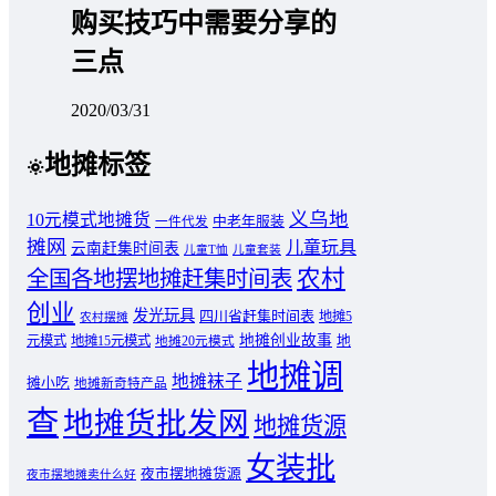
购买技巧中需要分享的
三点
2020/03/31
地摊标签
义乌地
10元模式地摊货
中老年服装
一件代发
摊网
儿童玩具
云南赶集时间表
儿童T恤
儿童套装
农村
全国各地摆地摊赶集时间表
创业
发光玩具
四川省赶集时间表
地摊5
农村摆摊
地摊创业故事
元模式
地摊15元模式
地
地摊20元模式
地摊调
地摊袜子
摊小吃
地摊新奇特产品
查
地摊货批发网
地摊货源
女装批
夜市摆地摊货源
夜市摆地摊卖什么好