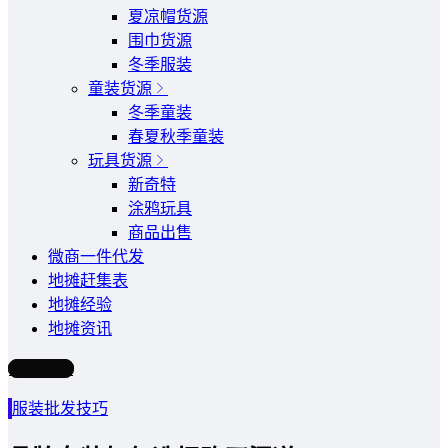
夏凉帽货源
围巾货源
冬季服装
童装货源
冬季童装
春夏秋季童装
玩具货源
新奇特
涂鸦玩具
商品出售
微商一件代发
地摊赶集表
地摊经验
地摊资讯
写文章
服装批发技巧