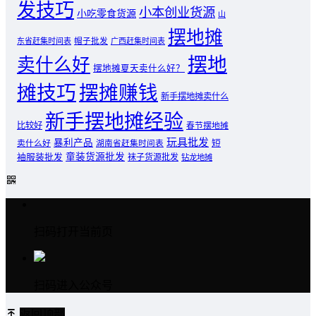
发技巧
小本创业货源
小吃零食货源
山
摆地摊
东省赶集时间表
帽子批发
广西赶集时间表
摆地
卖什么好
摆地摊夏天卖什么好？
摊技巧
摆摊赚钱
新手摆地摊卖什么
新手摆地摊经验
比较好
春节摆地摊
玩具批发
暴利产品
卖什么好
短
湖南省赶集时间表
童装货源批发
袖服装批发
袜子货源批发
钻龙地摊
扫码打开当前页
扫码进入公众号
返回顶部