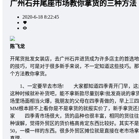
广州石井尾座市场教你拿货的三种方法
2020-6-18 8:22:45
陈飞龙
开尾货批发女装店，去广州石井进货成为许多店主的首选地
的技巧，可是对于很多新手来说，不一定知道这些技巧。那
个方法教你拿货。
1、一定要早去市场! 大家都知道四季青开门早，这是
这种时候就补补货吧，能不拿新款尽量别拿!批发商说的拿
场里场面相当火爆，我朋友的父母在四季青做的，早上三四
MM根本顾不上看你是不是拿货的就报实价了，新手拿货
家 四季青市场很大，货的品种也很丰富，相同的货往往
种误解，觉得外贸区的货价格高肯定东西比较好。其实不是
50，一模一样的东西。很多外贸区摊位就是直接在老市场
真理。