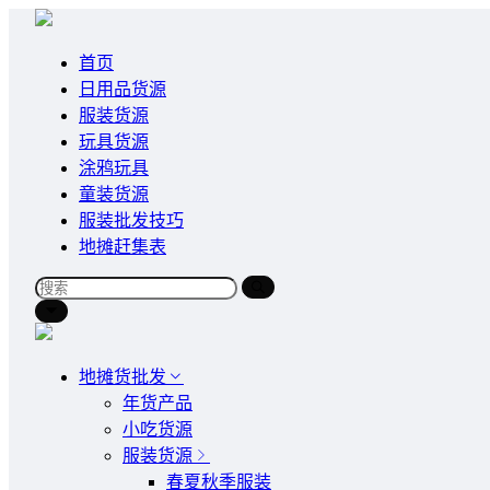
首页
日用品货源
服装货源
玩具货源
涂鸦玩具
童装货源
服装批发技巧
地摊赶集表
地摊货批发
年货产品
小吃货源
服装货源
春夏秋季服装