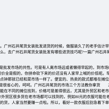
。广州石井尾货女装批发进货的时候，做服装久了的老手估计早
么，去广州石井尾货女装批发有哪些进货技巧呢?一篇广州石井
批发市场的共性。可是有人离市场远或者懒得早起的，到市场
货价全是假的，你拼命砍下来的价还没有人家早上喊的价低呢。
点钟那就已经和菜市场一样了。便宜的、热卖的款式都堆在摊位
还是很省心的，呵呵。广州石井尾货的市场三个方法教你拿货 
能在不同的摊位找到，价格可是差得很远，尤其是外贸区和老市
!外贸区很多货在老市场都可以找到的，例如80元的衣服可能在
拿的货，人家当然要赚一点啦。所以，看好一款衣服后别急着下