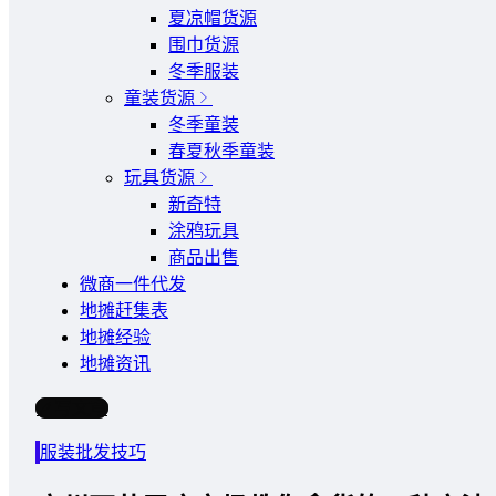
夏凉帽货源
围巾货源
冬季服装
童装货源
冬季童装
春夏秋季童装
玩具货源
新奇特
涂鸦玩具
商品出售
微商一件代发
地摊赶集表
地摊经验
地摊资讯
写文章
服装批发技巧