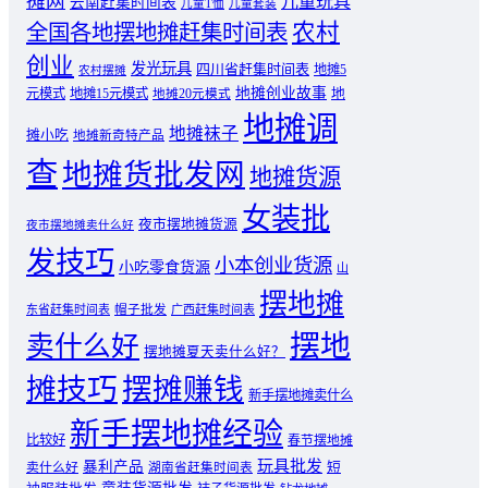
摊网
儿童玩具
云南赶集时间表
儿童T恤
儿童套装
农村
全国各地摆地摊赶集时间表
创业
发光玩具
四川省赶集时间表
地摊5
农村摆摊
地摊创业故事
元模式
地摊15元模式
地
地摊20元模式
地摊调
地摊袜子
摊小吃
地摊新奇特产品
查
地摊货批发网
地摊货源
女装批
夜市摆地摊货源
夜市摆地摊卖什么好
发技巧
小本创业货源
小吃零食货源
山
摆地摊
东省赶集时间表
帽子批发
广西赶集时间表
摆地
卖什么好
摆地摊夏天卖什么好？
摊技巧
摆摊赚钱
新手摆地摊卖什么
新手摆地摊经验
比较好
春节摆地摊
玩具批发
暴利产品
卖什么好
短
湖南省赶集时间表