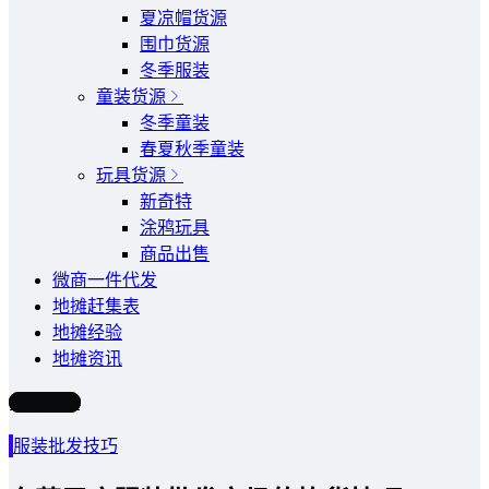
夏凉帽货源
围巾货源
冬季服装
童装货源
冬季童装
春夏秋季童装
玩具货源
新奇特
涂鸦玩具
商品出售
微商一件代发
地摊赶集表
地摊经验
地摊资讯
写文章
服装批发技巧