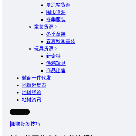
夏凉帽货源
围巾货源
冬季服装
童装货源
冬季童装
春夏秋季童装
玩具货源
新奇特
涂鸦玩具
商品出售
微商一件代发
地摊赶集表
地摊经验
地摊资讯
写文章
服装批发技巧