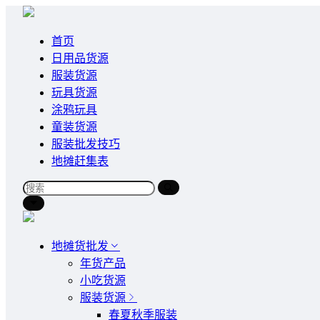
首页
日用品货源
服装货源
玩具货源
涂鸦玩具
童装货源
服装批发技巧
地摊赶集表
地摊货批发
年货产品
小吃货源
服装货源
春夏秋季服装