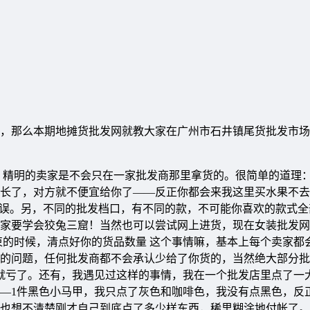
，那么本期地摊货批发网就教大家在广州市石井镇尾货批发市场
，精明的卖家是不会只在一家批发商那里拿货的。很简单的道理
长了，对方就不便宜给你了――反正你都会来我这里买水果不去
错误。另，不同的批发档口，有不同的款，不可能你喜欢的款式全
家要学会狡兔三窟！当然也可以尝试网上进货，现在女装批发网
束的时候，清点好你的货品数量 这个事情嘛，基本上每个卖家都
的问题，任何批发商都不会承认少给了你货的，当然绝大部分批
你就亏了。还有，我遇见过这样的事情，我在一个批发店里点了一
―1件黑色小马甲，我只点了灰色和咖啡色，我没有点黑色，反
也想不清楚刚才自己到底点了多少样东西，稀里糊涂地付帐了。