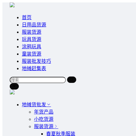
首页
日用品货源
服装货源
玩具货源
涂鸦玩具
童装货源
服装批发技巧
地摊赶集表
地摊货批发
年货产品
小吃货源
服装货源
春夏秋季服装