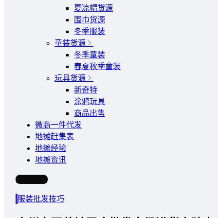
夏凉帽货源
围巾货源
冬季服装
童装货源
冬季童装
春夏秋季童装
玩具货源
新奇特
涂鸦玩具
商品出售
微商一件代发
地摊赶集表
地摊经验
地摊资讯
写文章
服装批发技巧