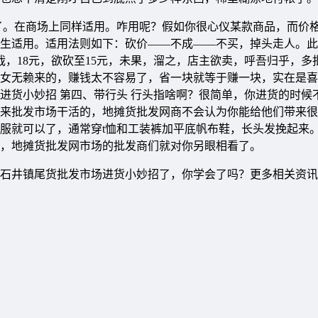
了。在商场上同样适用。咋用呢？假如你很心仪某款商品，而价
生适用。适用法则如下：砍价――不成――不买，掉头走人。此
，18元，欲砍至15元，未果，溜之，店主欲卖，呼吾归乎，多
女无赖来的，赚钱太不容易了，省一块就等于赚一块，实在是喜
进货小妙招 第四、带行头 行头指啥啊？很简单，你进货的时候
来批发市场干活的，地摊货批发网商不会认为你能给他们带来很
服就可以了，通常穿t恤和工装裤加平底帆布鞋，长头发挽起来
，地摊货批发网市场的批发商们就对你另眼相看了。
石井镇尾货批发市场进货小妙招了，你学会了吗？更多相关资讯