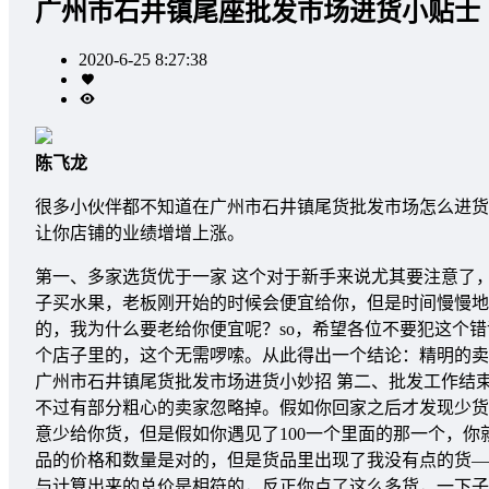
广州市石井镇尾座批发市场进货小贴士
2020-6-25 8:27:38
陈飞龙
很多小伙伴都不知道在广州市石井镇尾货批发市场怎么进货
让你店铺的业绩增增上涨。
第一、多家选货优于一家 这个对于新手来说尤其要注意了
子买水果，老板刚开始的时候会便宜给你，但是时间慢慢地
的，我为什么要老给你便宜呢？so，希望各位不要犯这个
个店子里的，这个无需啰嗦。从此得出一个结论：精明的卖
广州市石井镇尾货批发市场进货小妙招 第二、批发工作结
不过有部分粗心的卖家忽略掉。假如你回家之后才发现少货
意少给你货，但是假如你遇见了100一个里面的那一个，
品的价格和数量是对的，但是货品里出现了我没有点的货―
与计算出来的总价是相符的，反正你点了这么多货，一下子