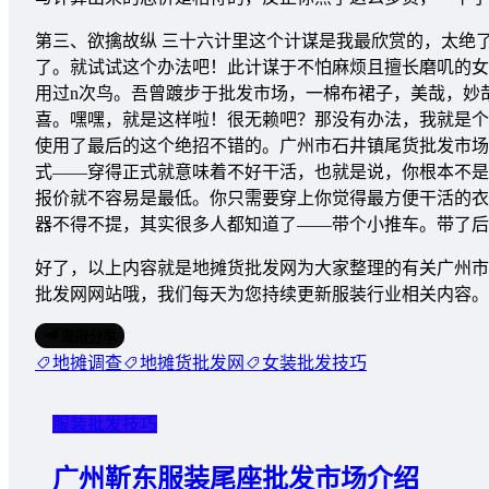
第三、欲擒故纵 三十六计里这个计谋是我最欣赏的，太绝
了。就试试这个办法吧！此计谋于不怕麻烦且擅长磨叽的女
用过n次鸟。吾曾踱步于批发市场，一棉布裙子，美哉，妙哉
喜。嘿嘿，就是这样啦！很无赖吧？那没有办法，我就是个
使用了最后的这个绝招不错的。广州市石井镇尾货批发市场
式――穿得正式就意味着不好干活，也就是说，你根本不是
报价就不容易是最低。你只需要穿上你觉得最方便干活的衣
器不得不提，其实很多人都知道了――带个小推车。带了后
好了，以上内容就是地摊货批发网为大家整理的有关广州市
批发网网站哦，我们每天为您持续更新服装行业相关内容。
海报分享
地摊调查
地摊货批发网
女装批发技巧
服装批发技巧
广州靳东服装尾座批发市场介绍